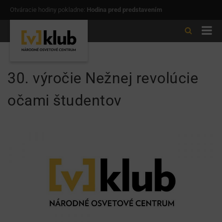
Otváracie hodiny pokladne:
Hodina pred predstavením
30. výročie Nežnej revolúcie
očami študentov