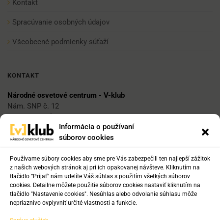
Kontakt
Spracúvanie osobných údajov
Všeobecné podmienky súťaží
KONTAKT
Národné osvetové centrum - V-klub
Nám. SNP č. 12
812 34 Bratislava 1
Informácia o používaní
súborov cookies
E-mail
vklub@nocka.sk
Používame súbory cookies aby sme pre Vás zabezpečili ten najlepší zážitok
z našich webových stránok aj pri ich opakovanej návšteve. Kliknutím na
tlačidlo “Prijať” nám udelíte Váš súhlas s použitím všetkých súborov
cookies. Detailne môžete použitie súborov cookies nastaviť kliknutím na
Tel:
tlačidlo "Nastavenie cookies". Nesúhlas alebo odvolanie súhlasu môže
+421 2 204 71 217
nepriaznivo ovplyvniť určité vlastnosti a funkcie.
+421 2 204 71 222