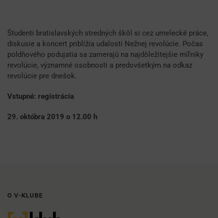
Študenti bratislavských stredných škôl si cez umelecké práce,
diskusie a koncert priblížia udalosti Nežnej revolúcie. Počas
poldňového podujatia sa zamerajú na najdôležitejšie míľniky
revolúcie, významné osobnosti a predovšetkým na odkaz
revolúcie pre dnešok.
Vstupné: registrácia
29. októbra 2019 o 12.00 h
O V-KLUBE