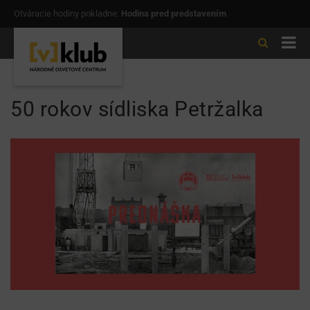
Otváracie hodiny pokladne:
Hodina pred predstavením
50 rokov sídliska Petržalka