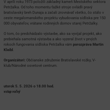
V apríli roku 1973 položili základný kameň Mestského sektora
Petržalka. Od toho momentu ťažké stroje ovládli pravý
bratislavský breh Dunaja a začali zrovnávať všetko, čo stálo v
ceste megalomanského projektu vybudovania sídliska pre 150
000 obyvateľov, vrátane rodinných domov starej Petržalky.
O tom, čo predchádzalo výstavbe, ako sa vyvíjal projekt, ako
prebiehala samotná výstavba a ako vyzeral život v prvých
rokoch fungovania sídliska Petržalka vám
porozpráva Martin
Kleibl
.
Organizátori:
Občianske združenie Bratislavské rožky, V-
klub/Národné osvetové centrum.
utorok 5. 5. 2026 o 18.00 hod.
vstup voľný