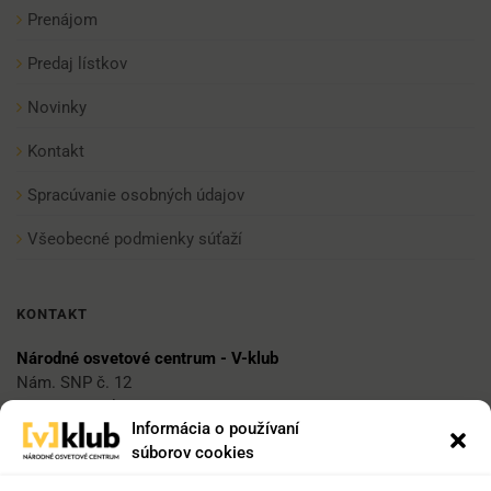
Prenájom
Predaj lístkov
Novinky
Kontakt
Spracúvanie osobných údajov
Všeobecné podmienky súťaží
KONTAKT
Národné osvetové centrum - V-klub
Nám. SNP č. 12
812 34 Bratislava 1
Informácia o používaní
súborov cookies
E-mail