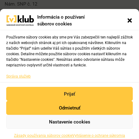
Nám. SNP č. 12
812 34 Bratislava 1
Informácia o používaní
súborov cookies
E-mail
vklub@nocka.sk
Používame súbory cookies aby sme pre Vás zabezpečili ten najlepší zážitok
z našich webových stránok aj pri ich opakovanej návšteve. Kliknutím na
tlačidlo “Prijať” nám udelíte Váš súhlas s použitím všetkých súborov
cookies. Detailne môžete použitie súborov cookies nastaviť kliknutím na
Tel:
tlačidlo "Nastavenie cookies". Nesúhlas alebo odvolanie súhlasu môže
+421 2 204 71 217
nepriaznivo ovplyvniť určité vlastnosti a funkcie.
+421 2 204 71 222
Správa služieb
+421 918 817 141
Prijať
Odmietnuť
Copyright © 2019-2025. Všetky práva vyhradené.
Nastavenie cookies
Zásady používania súborov cookie
Vyhlásenie o ochrane súkromia