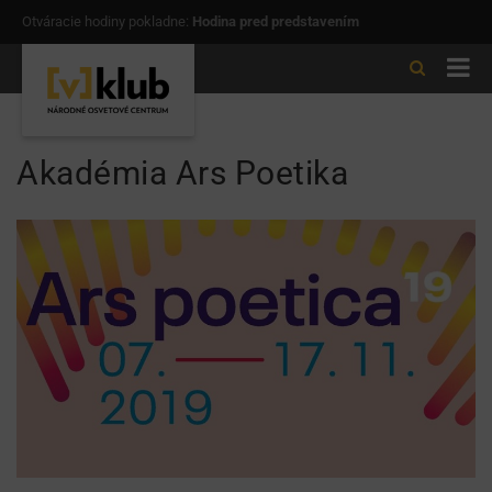
Otváracie hodiny pokladne:
Hodina pred predstavením
Akadémia Ars Poetika