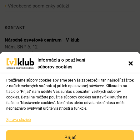
Všeobecné podmienky súťaží
KONTAKT
Národné osvetové centrum - V-klub
Nám. SNP č. 12
812 34 Bratislava 1
Informácia o používaní
súborov cookies
E-mail
vklub@nocka.sk
Používame súbory cookies aby sme pre Vás zabezpečili ten najlepší zážitok
z našich webových stránok aj pri ich opakovanej návšteve. Kliknutím na
tlačidlo “Prijať” nám udelíte Váš súhlas s použitím všetkých súborov
cookies. Detailne môžete použitie súborov cookies nastaviť kliknutím na
Tel:
tlačidlo "Nastavenie cookies". Nesúhlas alebo odvolanie súhlasu môže
+421 2 204 71 217
nepriaznivo ovplyvniť určité vlastnosti a funkcie.
+421 2 204 71 222
Správa služieb
+421 918 817 141
Prijať