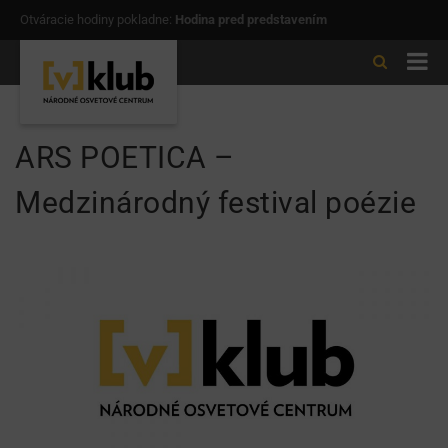
Otváracie hodiny pokladne:
Hodina pred predstavením
ARS POETICA –
Medzinárodný festival poézie