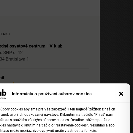
TAKT
dné osvetové centrum - V-klub
. SNP č. 12
34 Bratislava 1
il
ub@nocka.sk
Informácia o používaní súborov cookies
 2 204 71 217
bory cookies aby sme pre Vás zabezpečili ten najlepší zážitok z našich
ánok aj pri ich opakovanej návšteve. Kliknutím na tlačidlo “Prijať” nám
 2 204 71 222
súhlas s použitím všetkých súborov cookies. Detailne môžete použitie
1 918 817 141
ies nastaviť kliknutím na tlačidlo "Nastavenie cookies". Nesúhlas alebo
hlasu môže nepriaznivo ovplyvniť určité vlastnosti a funkcie.