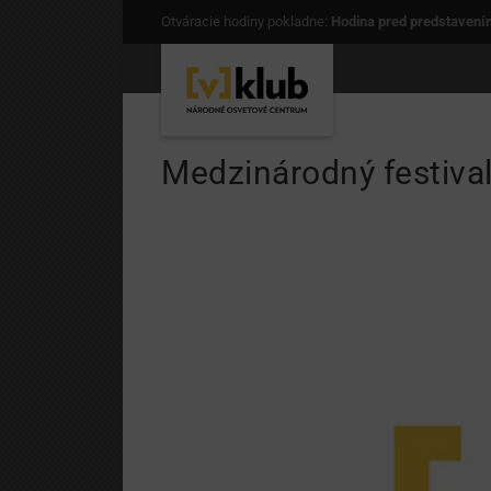
Otváracie hodiny pokladne:
Hodina pred predstavení
Medzinárodný festival