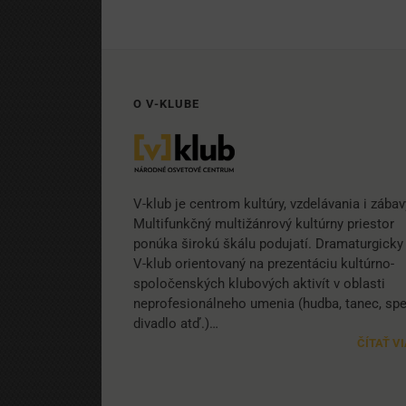
O V-KLUBE
V-klub je centrom kultúry, vzdelávania i zábav
Multifunkčný multižánrový kultúrny priestor
ponúka širokú škálu podujatí. Dramaturgicky 
V-klub orientovaný na prezentáciu kultúrno-
spoločenských klubových aktivít v oblasti
neprofesionálneho umenia (hudba, tanec, spe
divadlo atď.)…
ČÍTAŤ V