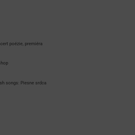
cert poézie, premiéra
shop
ish songs: Piesne srdca