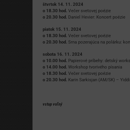
štvrtok 14. 11. 2024
o 18.30 hod.
Večer svetovej poézie
o 20.30 hod.
Daniel Hevier: Koncert poézie
piatok 15. 11. 2024
o 18.30 hod.
Večer svetovej poézie
o 20.30 hod.
Srna pozerajúca na polárku: kon
sobota 16. 11. 2024
o 10.00 hod.
Papierové príbehy: detský work
o 14.00 hod.
Workshop tvorivého písania
o 18.30 hod.
Večer svetovej poézie
o 20.30 hod.
Karin Sarkisjan (AM/SK) – Yidd
vstup voľný