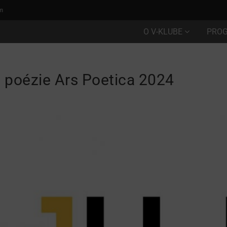
m
O V-KLUBE
PRO
 poézie Ars Poetica 2024