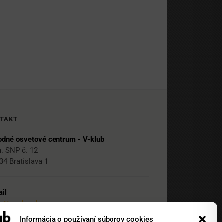
TAKT
dné osvetové centrum - V-klub
. SNP č. 12
34 Bratislava 1
il
ub@nocka.sk
Informácia o používaní súborov cookies