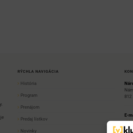
RÝCHLA NAVIGÁCIA
KON
História
Náro
Nám
Program
812 
y.
Prenájom
E-ma
je
Predaj lístkov
vkl
Novinky