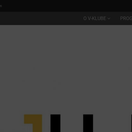
m
O V-KLUBE
PRO