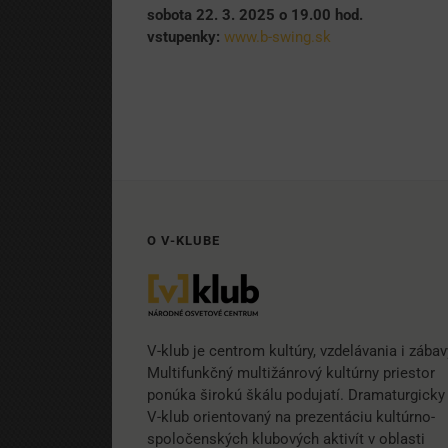
sobota 22. 3. 2025 o 19.00 hod.
vstupenky:
www.b-swing.sk
O V-KLUBE
V-klub je centrom kultúry, vzdelávania i zábav
Multifunkčný multižánrový kultúrny priestor
ponúka širokú škálu podujatí. Dramaturgicky 
V-klub orientovaný na prezentáciu kultúrno-
spoločenských klubových aktivít v oblasti