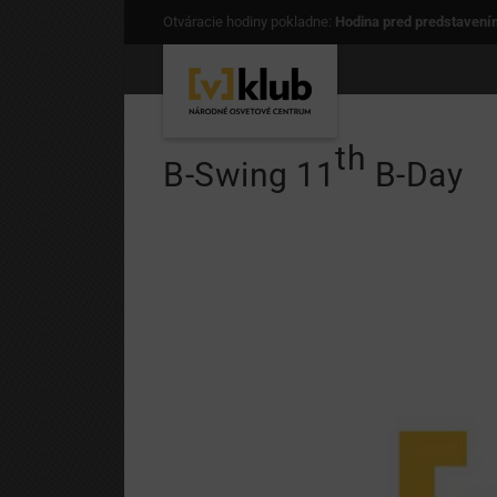
Otváracie hodiny pokladne:
Hodina pred predstavení
th
B-Swing 11
B-Day