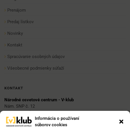
Prenájom
Predaj lístkov
Novinky
Kontakt
Spracúvanie osobných údajov
Všeobecné podmienky súťaží
KONTAKT
Národné osvetové centrum - V-klub
Nám. SNP č. 12
812 34 Bratislava 1
Informácia o používaní
súborov cookies