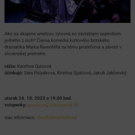
Ako sa skupina umelcov vyrovná so závratným úspechom
jedného z nich? Čierna komédia kultového britského
dramatika Marka Ravenhilla na tému priateľstva a závisti v
slovenskej premiére.
réžia:
Kateřina Quisová
účinkujú:
Sára Polyáková, Kristína Spáčová, Jakub Jablonský
utorok 24. 10. 2023 o 19.00 hod.
vstupenky:
goout.net
,
ticketportal.sk
viac informácií:
divadlobezmasky.sk