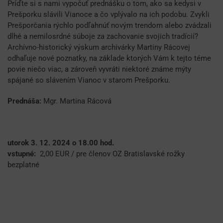
Príďte si s nami vypočuť prednášku o tom, ako sa kedysi v
Prešporku slávili Vianoce a čo vplývalo na ich podobu. Zvykli
Prešporčania rýchlo podľahnúť novým trendom alebo zvádzali
dlhé a nemilosrdné súboje za zachovanie svojich tradícií?
Archívno-historický výskum archivárky Martiny Rácovej
odhaľuje nové poznatky, na základe ktorých Vám k tejto téme
povie niečo viac, a zároveň vyvráti niektoré známe mýty
spájané so slávením Vianoc v starom Prešporku.
Prednáša:
Mgr. Martina Rácová
utorok 3. 12. 2024 o 18.00 hod.
vstupné:
2,00 EUR / pre členov OZ Bratislavské rožky
bezplatné