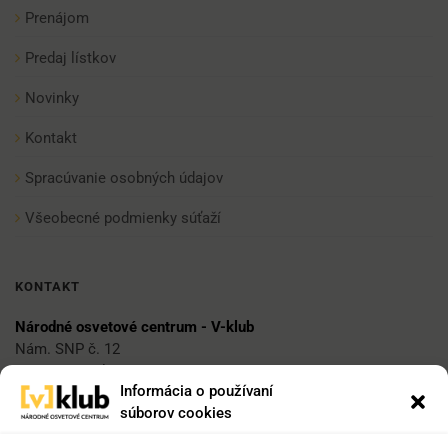
Prenájom
Predaj lístkov
Novinky
Kontakt
Spracúvanie osobných údajov
Všeobecné podmienky súťaží
KONTAKT
Národné osvetové centrum - V-klub
Nám. SNP č. 12
812 34 Bratislava 1
Informácia o používaní
súborov cookies
E-mail