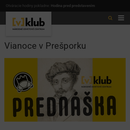
Otváracie hodiny pokladne:
Hodina pred predstavením
Vianoce v Prešporku