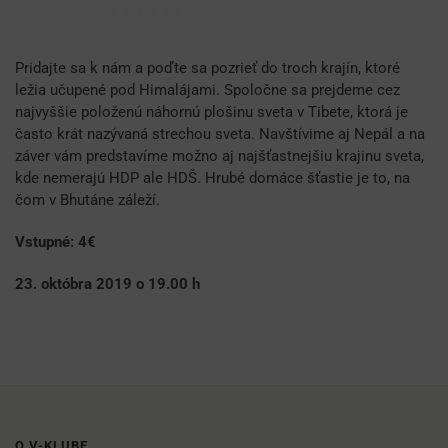
Pridajte sa k nám a poďte sa pozrieť do troch krajín, ktoré
ležia učupené pod Himalájami. Spoločne sa prejdeme cez
najvyššie položenú náhornú plošinu sveta v Tibete, ktorá je
často krát nazývaná strechou sveta. Navštívime aj Nepál a na
záver vám predstavíme možno aj najšťastnejšiu krajinu sveta,
kde nemerajú HDP ale HDŠ. Hrubé domáce šťastie je to, na
čom v Bhutáne záleží.
Vstupné: 4€
23. októbra 2019 o 19.00 h
O V-KLUBE