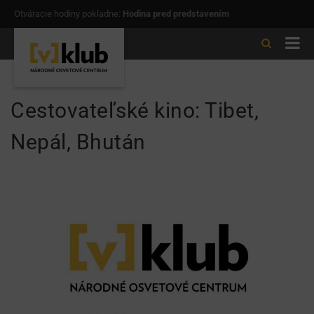
Otváracie hodiny pokladne:
Hodina pred predstavením
Cestovateľské kino: Tibet,
Nepál, Bhután