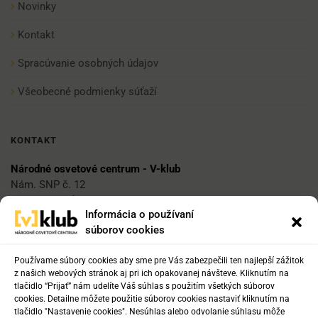
Novinky
Kontakt
Spracúvanie osobných údajov
Všeobecné podmienky súťaží
KONTAKT
Národné osvetové centrum - V-klub
Nám. SNP č. 12
812 34 Bratislava 1
Informácia o používaní
súborov cookies
E-mail
vklub@nocka.sk
Používame súbory cookies aby sme pre Vás zabezpečili ten najlepší zážitok
z našich webových stránok aj pri ich opakovanej návšteve. Kliknutím na
tlačidlo “Prijať” nám udelíte Váš súhlas s použitím všetkých súborov
cookies. Detailne môžete použitie súborov cookies nastaviť kliknutím na
Tel:
tlačidlo "Nastavenie cookies". Nesúhlas alebo odvolanie súhlasu môže