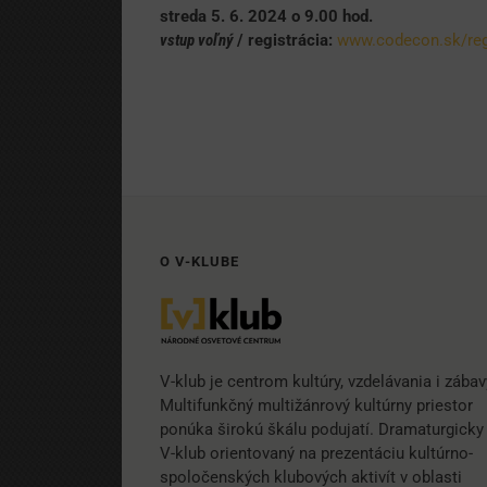
streda 5. 6. 2024 o 9.00 hod.
vstup voľný
/ registrácia:
www.codecon.sk/reg
O V-KLUBE
V-klub je centrom kultúry, vzdelávania i zábav
Multifunkčný multižánrový kultúrny priestor
ponúka širokú škálu podujatí. Dramaturgicky 
V-klub orientovaný na prezentáciu kultúrno-
spoločenských klubových aktivít v oblasti