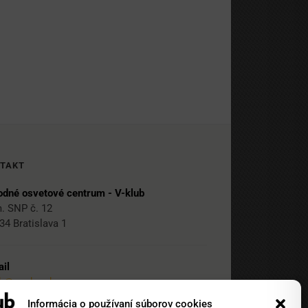
TAKT
dné osvetové centrum - V-klub
. SNP č. 12
34 Bratislava 1
il
ub@nocka.sk
Informácia o používaní súborov cookies