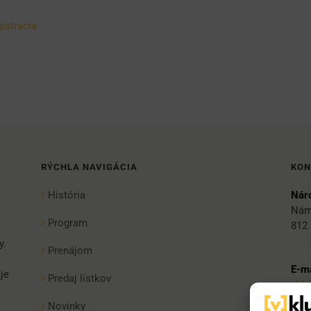
istracia
RÝCHLA NAVIGÁCIA
KON
História
Náro
Nám
Program
812 
y.
Prenájom
E-ma
je
Predaj lístkov
vkl
Novinky