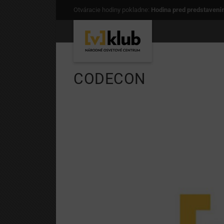
Otváracie hodiny pokladne:
Hodina pred predstavení
CODECON