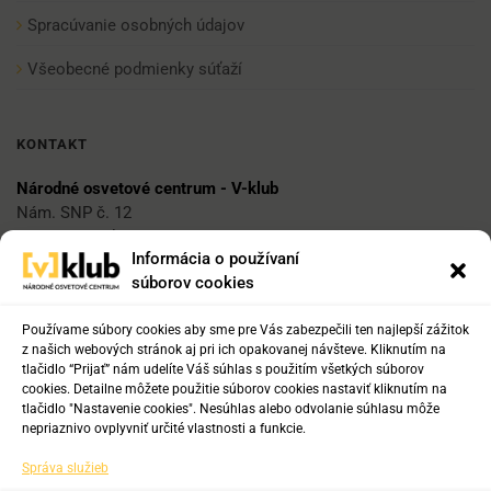
Spracúvanie osobných údajov
Všeobecné podmienky súťaží
KONTAKT
Národné osvetové centrum - V-klub
Nám. SNP č. 12
812 34 Bratislava 1
Informácia o používaní
súborov cookies
E-mail
vklub@nocka.sk
Používame súbory cookies aby sme pre Vás zabezpečili ten najlepší zážitok
z našich webových stránok aj pri ich opakovanej návšteve. Kliknutím na
tlačidlo “Prijať” nám udelíte Váš súhlas s použitím všetkých súborov
cookies. Detailne môžete použitie súborov cookies nastaviť kliknutím na
Tel:
tlačidlo "Nastavenie cookies". Nesúhlas alebo odvolanie súhlasu môže
+421 2 204 71 217
nepriaznivo ovplyvniť určité vlastnosti a funkcie.
+421 2 204 71 222
Správa služieb
+421 918 817 141