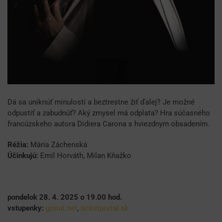
Dá sa uniknúť minulosti a beztrestne žiť ďalej? Je možné
odpustiť a zabudnúť? Aký zmysel má odplata? Hra súčasného
francúzskeho autora Didiera Carona s hviezdnym obsadením.
Réžia:
Mária Záchenská
Účinkujú:
Emil Horváth, Milan Kňažko
pondelok 28. 4. 2025 o 19.00 hod.
vstupenky:
goout.net
,
ticketportal.sk