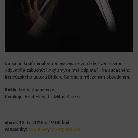
Dá sa uniknúť minulosti a beztrestne žiť ďalej? Je možné
odpustiť a zabudnúť? Aký zmysel má odplata? Hra súčasného
francúzskeho autora Didiera Carona s hviezdnym obsadením.
Réžia:
Mária Záchenská
Účinkujú:
Emil Horváth, Milan Kňažko
utorok 13. 5. 2025 o 19.00 hod.
vstupenky:
goout.net
,
ticketportal.sk