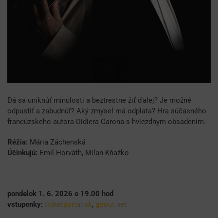
Dá sa uniknúť minulosti a beztrestne žiť ďalej? Je možné
odpustiť a zabudnúť? Aký zmysel má odplata? Hra súčasného
francúzskeho autora Didiera Carona s hviezdnym obsadením.
Réžia:
Mária Záchenská
Účinkujú:
Emil Horváth, Milan Kňažko
pondelok 1. 6. 2026 o 19.00 hod
vstupenky:
ticketportal.sk
,
goout.net