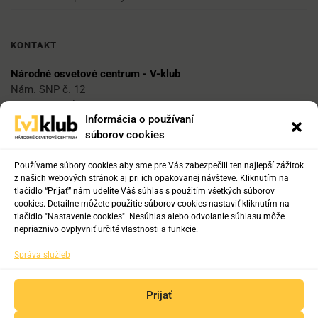
KONTAKT
Národné osvetové centrum - V-klub
Nám. SNP č. 12
812 34 Bratislava 1
Informácia o používaní
súborov cookies
E-mail
vklub@nocka.sk
Používame súbory cookies aby sme pre Vás zabezpečili ten najlepší zážitok
z našich webových stránok aj pri ich opakovanej návšteve. Kliknutím na
tlačidlo “Prijať” nám udelíte Váš súhlas s použitím všetkých súborov
cookies. Detailne môžete použitie súborov cookies nastaviť kliknutím na
Tel:
tlačidlo "Nastavenie cookies". Nesúhlas alebo odvolanie súhlasu môže
+421 2 204 71 217
nepriaznivo ovplyvniť určité vlastnosti a funkcie.
+421 2 204 71 222
Správa služieb
+421 918 817 141
Prijať