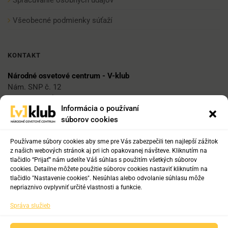
Všeobecné podmienky súťaží
KONTAKT
Národné osvetové centrum - V-klub
Nám. SNP č. 12
812 34 Bratislava 1
Informácia o používaní
súborov cookies
E-mail
vklub@nocka.sk
Používame súbory cookies aby sme pre Vás zabezpečili ten najlepší zážitok
z našich webových stránok aj pri ich opakovanej návšteve. Kliknutím na
tlačidlo “Prijať” nám udelíte Váš súhlas s použitím všetkých súborov
cookies. Detailne môžete použitie súborov cookies nastaviť kliknutím na
Tel:
tlačidlo "Nastavenie cookies". Nesúhlas alebo odvolanie súhlasu môže
+421 2 204 71 217
nepriaznivo ovplyvniť určité vlastnosti a funkcie.
+421 2 204 71 222
Správa služieb
+421 918 817 141