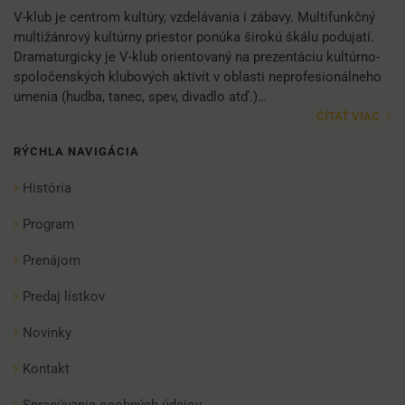
V-klub je centrom kultúry, vzdelávania i zábavy. Multifunkčný
multižánrový kultúrny priestor ponúka širokú škálu podujatí.
Dramaturgicky je V-klub orientovaný na prezentáciu kultúrno-
spoločenských klubových aktivít v oblasti neprofesionálneho
umenia (hudba, tanec, spev, divadlo atď.)…
ČÍTAŤ VIAC
RÝCHLA NAVIGÁCIA
História
Program
Prenájom
Predaj lístkov
Novinky
Kontakt
Spracúvanie osobných údajov