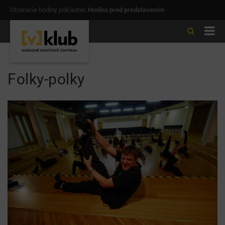
Otváracie hodiny pokladne:
Hodina pred predstavením
Folky-polky