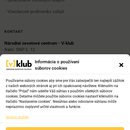
Všeobecné podmienky súťaží
KONTAKT
Národné osvetové centrum - V-klub
Nám. SNP č. 12
812 34 Bratislava 1
Informácia o používaní
súborov cookies
E-mail
vklub@nocka.sk
Používame súbory cookies aby sme pre Vás zabezpečili ten najlepší zážitok
z našich webových stránok aj pri ich opakovanej návšteve. Kliknutím na
tlačidlo “Prijať” nám udelíte Váš súhlas s použitím všetkých súborov
cookies. Detailne môžete použitie súborov cookies nastaviť kliknutím na
Tel:
tlačidlo "Nastavenie cookies". Nesúhlas alebo odvolanie súhlasu môže
+421 2 204 71 217
nepriaznivo ovplyvniť určité vlastnosti a funkcie.
+421 2 204 71 222
Správa služieb
+421 918 817 141