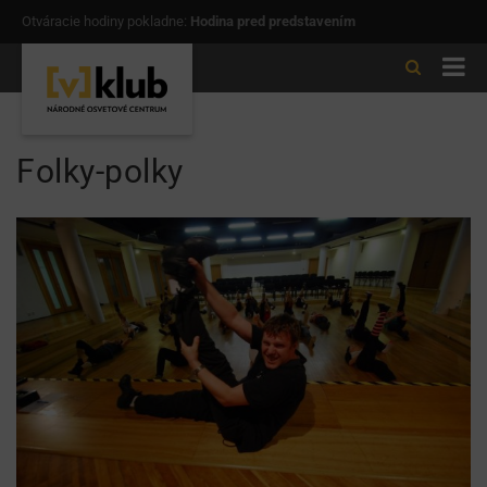
Otváracie hodiny pokladne:
Hodina pred predstavením
Folky-polky