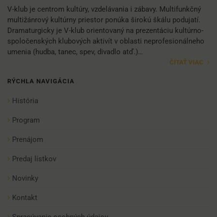
V-klub je centrom kultúry, vzdelávania i zábavy. Multifunkčný
multižánrový kultúrny priestor ponúka širokú škálu podujatí.
Dramaturgicky je V-klub orientovaný na prezentáciu kultúrno-
spoločenských klubových aktivít v oblasti neprofesionálneho
umenia (hudba, tanec, spev, divadlo atď.)…
ČÍTAŤ VIAC
RÝCHLA NAVIGÁCIA
História
Program
Prenájom
Predaj lístkov
Novinky
Kontakt
Spracúvanie osobných údajov