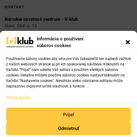
KONTAKT
Národné osvetové centrum - V-klub
Nám. SNP č. 12
812 34 Bratislava 1
Informácia o používaní
súborov cookies
E-mail
vklub@nocka.sk
Používame súbory cookies aby sme pre Vás zabezpečili ten najlepší zážitok
z našich webových stránok aj pri ich opakovanej návšteve. Kliknutím na
tlačidlo “Prijať” nám udelíte Váš súhlas s použitím všetkých súborov
cookies. Detailne môžete použitie súborov cookies nastaviť kliknutím na
Tel:
tlačidlo "Nastavenie cookies". Nesúhlas alebo odvolanie súhlasu môže
+421 2 204 71 217
nepriaznivo ovplyvniť určité vlastnosti a funkcie.
+421 2 204 71 222
Správa služieb
+421 918 817 141
Prijať
Odmietnuť