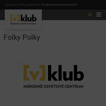
Otváracie hodiny pokladne:
Hodina pred predstavením
Folky Polky