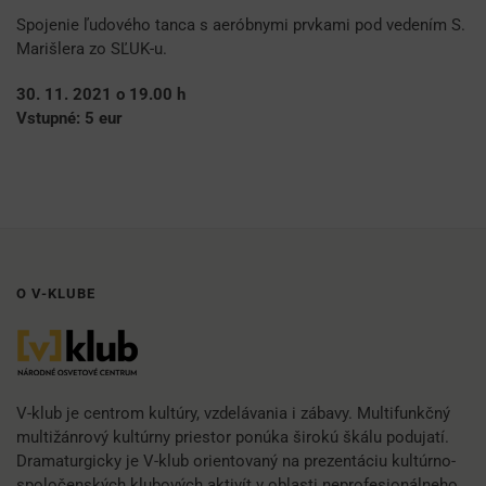
Spojenie ľudového tanca s aeróbnymi prvkami pod vedením S.
Marišlera zo SĽUK-u.
30. 11. 2021 o 19.00 h
Vstupné: 5 eur
O V-KLUBE
V-klub je centrom kultúry, vzdelávania i zábavy. Multifunkčný
multižánrový kultúrny priestor ponúka širokú škálu podujatí.
Dramaturgicky je V-klub orientovaný na prezentáciu kultúrno-
spoločenských klubových aktivít v oblasti neprofesionálneho