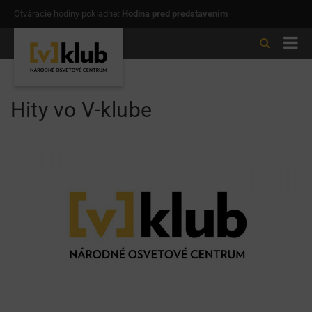
Otváracie hodiny pokladne:
Hodina pred predstavením
Hity vo V-klube