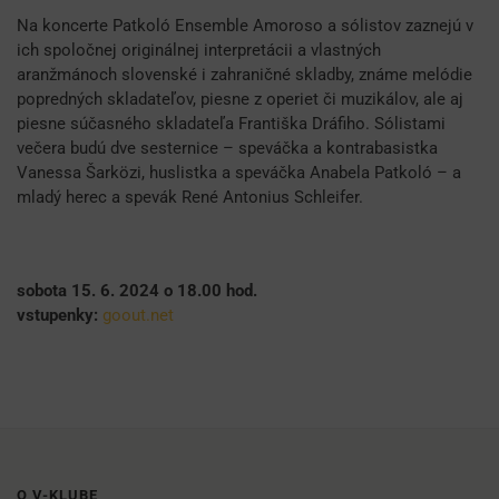
Na koncerte Patkoló Ensemble Amoroso a sólistov zaznejú v
ich spoločnej originálnej interpretácii a vlastných
aranžmánoch slovenské i zahraničné skladby, známe melódie
popredných skladateľov, piesne z operiet či muzikálov, ale aj
piesne súčasného skladateľa Františka Dráfiho. Sólistami
večera budú dve sesternice – speváčka a kontrabasistka
Vanessa Šarközi, huslistka a speváčka Anabela Patkoló – a
mladý herec a spevák René Antonius Schleifer.
sobota 15. 6. 2024 o 18.00 hod.
vstupenky:
goout.net
O V-KLUBE