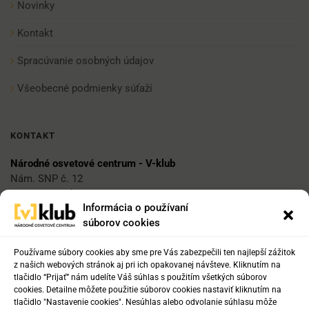
Novinky
Kontakt
Spracúvanie osobných údajov
Všeobecné podmienky súťaží
KONTAKT
Národné osvetové centrum - V-klub
Nám. SNP č. 12
812 34 Bratislava 1
Informácia o používaní
súborov cookies
E-mail
vklub@nocka.sk
Používame súbory cookies aby sme pre Vás zabezpečili ten najlepší zážitok
z našich webových stránok aj pri ich opakovanej návšteve. Kliknutím na
tlačidlo “Prijať” nám udelíte Váš súhlas s použitím všetkých súborov
cookies. Detailne môžete použitie súborov cookies nastaviť kliknutím na
Tel:
tlačidlo "Nastavenie cookies". Nesúhlas alebo odvolanie súhlasu môže