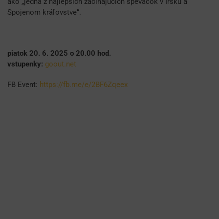
ako „jedna z najlepších začínajúcich speváčok v Írsku a
Spojenom kráľovstve“.
piatok 20. 6. 2025 o 20.00 hod.
vstupenky:
goout.net
FB Event:
https://fb.me/e/2BF6Zqeex