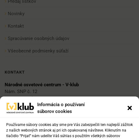
Predaj lístkov
Novinky
Kontakt
Spracúvanie osobných údajov
Všeobecné podmienky súťaží
KONTAKT
Národné osvetové centrum - V-klub
Nám. SNP č. 12
812 34 Bratislava 1
Informácia o používaní
súborov cookies
E-mail
vklub@nocka.sk
Používame súbory cookies aby sme pre Vás zabezpečili ten najlepší zážitok
z našich webových stránok aj pri ich opakovanej návšteve. Kliknutím na
tlačidlo “Prijať” nám udelíte Váš súhlas s použitím všetkých súborov