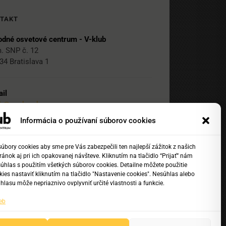
TAKT
dné osvetové centrum - V-klub
. SNP č. 12
34 Bratislava 1
il
ub@nocka.sk
Informácia o používaní súborov cookies
 2 204 71 217
bory cookies aby sme pre Vás zabezpečili ten najlepší zážitok z našich
ánok aj pri ich opakovanej návšteve. Kliknutím na tlačidlo “Prijať” nám
 2 204 71 222
súhlas s použitím všetkých súborov cookies. Detailne môžete použitie
1 918 817 141
ies nastaviť kliknutím na tlačidlo "Nastavenie cookies". Nesúhlas alebo
hlasu môže nepriaznivo ovplyvniť určité vlastnosti a funkcie.
eb