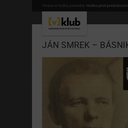
Otváracie hodiny pokladne:
Hodina pred predstavení
JÁN SMREK – BÁSNI