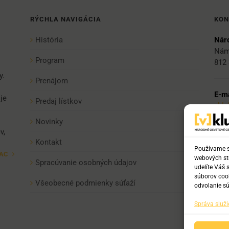
RÝCHLA NAVIGÁCIA
KON
História
Náro
Nám
Program
812 
y.
Prenájom
E-ma
je
Predaj lístkov
vkl
Novinky
v,
Tel:
Kontakt
+421
Používame sú
IAC
webových str
+421
Spracúvanie osobných údajov
udelíte Váš 
+42
súborov cook
Všeobecné podmienky súťaží
odvolanie sú
Správa služi