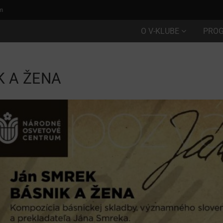
m
O V-KLUBE
PRO
K A ŽENA