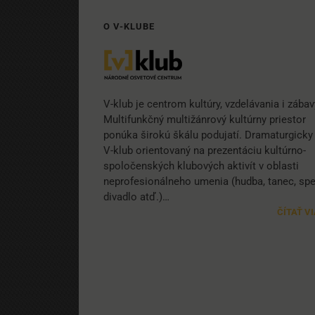
O V-KLUBE
V-klub je centrom kultúry, vzdelávania i zábav
Multifunkčný multižánrový kultúrny priestor
ponúka širokú škálu podujatí. Dramaturgicky 
V-klub orientovaný na prezentáciu kultúrno-
spoločenských klubových aktivít v oblasti
neprofesionálneho umenia (hudba, tanec, spe
divadlo atď.)…
ČÍTAŤ V