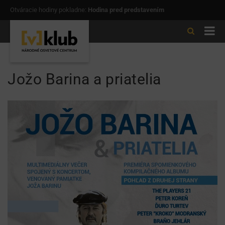
Otváracie hodiny pokladne:
Hodina pred predstavením
Jožo Barina a priatelia