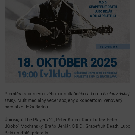
Premiéra spomienkového kompilačného albumu
Pohľad z druhej
strany
. Multimediálny večer spojený s koncertom, venovaný
pamiatke Joža Barinu.
Účinkujú:
The Players 21, Peter Koreň, Ďuro Turtev, Peter
„Kroko“ Modranský, Braňo Jehlár, O.B.D., Grapefruit Death, Ľubo
Belák a ďalší priatelia.