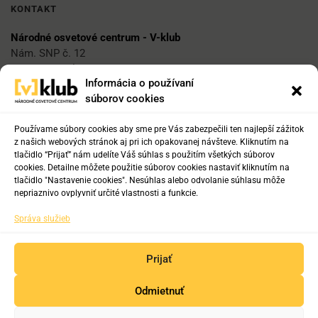
KONTAKT
Národné osvetové centrum - V-klub
Nám. SNP č. 12
812 34 Bratislava 1
Informácia o používaní
súborov cookies
E-mail
vklub@nocka.sk
Používame súbory cookies aby sme pre Vás zabezpečili ten najlepší zážitok
z našich webových stránok aj pri ich opakovanej návšteve. Kliknutím na
tlačidlo “Prijať” nám udelíte Váš súhlas s použitím všetkých súborov
cookies. Detailne môžete použitie súborov cookies nastaviť kliknutím na
Tel:
tlačidlo "Nastavenie cookies". Nesúhlas alebo odvolanie súhlasu môže
+421 2 204 71 217
nepriaznivo ovplyvniť určité vlastnosti a funkcie.
+421 2 204 71 222
Správa služieb
+421 918 817 141
Prijať
Odmietnuť
Copyright © 2019-2025. Všetky práva vyhradené.