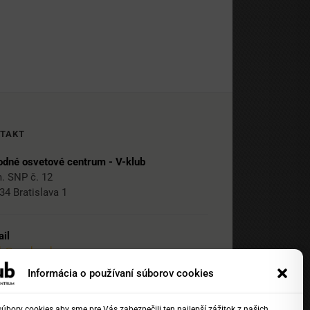
TAKT
dné osvetové centrum - V-klub
. SNP č. 12
34 Bratislava 1
il
ub@nocka.sk
Informácia o používaní súborov cookies
bory cookies aby sme pre Vás zabezpečili ten najlepší zážitok z našich