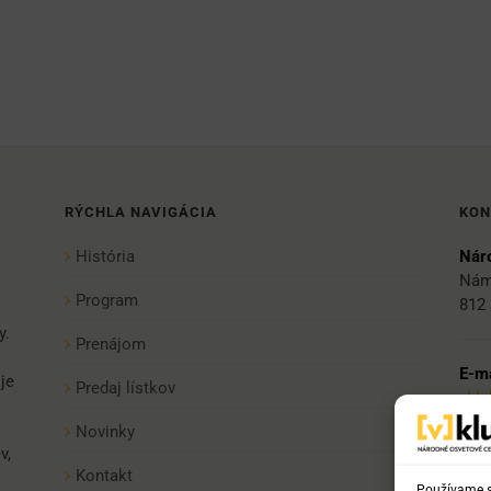
RÝCHLA NAVIGÁCIA
KON
História
Náro
Nám
Program
812 
y.
Prenájom
E-ma
je
Predaj lístkov
vkl
Novinky
v,
Tel:
Kontakt
Používame sú