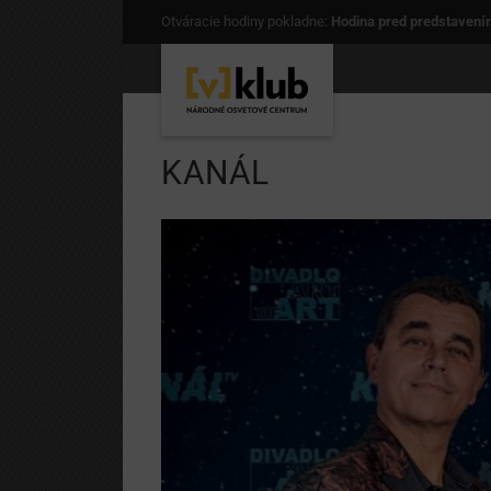
Otváracie hodiny pokladne:
Hodina pred predstavení
KANÁL