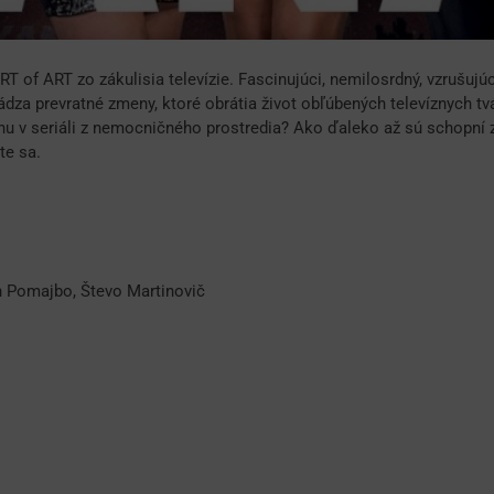
 of ART zo zákulisia televízie. Fascinujúci, nemilosrdný, vzrušujúc
a prevratné zmeny, ktoré obrátia život obľúbených televíznych tvá
u v seriáli z nemocničného prostredia? Ako ďaleko až sú schopní zá
te sa.
 Pomajbo, Števo Martinovič