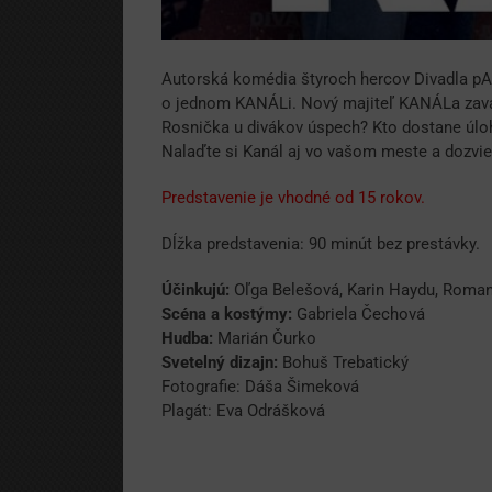
Autorská komédia štyroch hercov Divadla pART
o jednom KANÁLi. Nový majiteľ KANÁLa zavádz
Rosnička u divákov úspech? Kto dostane úloh
Nalaďte si Kanál aj vo vašom meste a dozvie
Predstavenie je vhodné od 15 rokov.
Dĺžka predstavenia: 90 minút bez prestávky.
Účinkujú:
Oľga Belešová, Karin Haydu, Roman
Scéna a kostýmy:
Gabriela Čechová
Hudba:
Marián Čurko
Svetelný dizajn:
Bohuš Trebatický
Fotografie: Dáša Šimeková
Plagát: Eva Odrášková