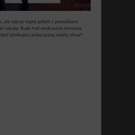
i, ale najmä vtipný príbeh s pesničkami
rí naruby. Bude mať neskúsená televízna
jsť účinkujúci poburujúcej reality show?