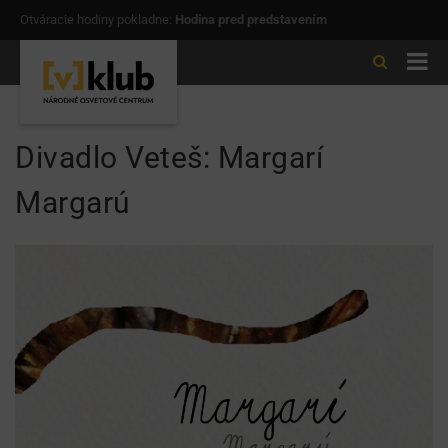
Otváracie hodiny pokladne:
Hodina pred predstavením
Divadlo Veteš: Margarí
Margarú