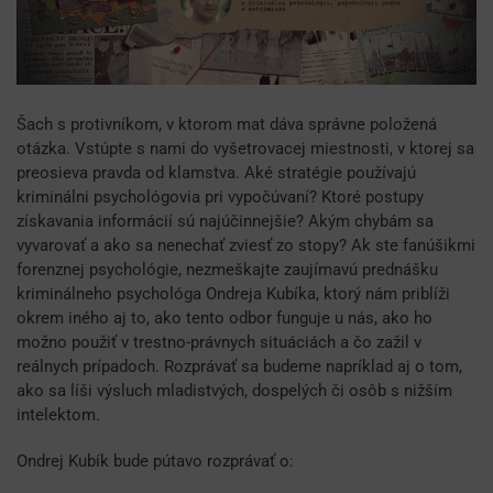
Šach s protivníkom, v ktorom mat dáva správne položená
otázka. Vstúpte s nami do vyšetrovacej miestnosti, v ktorej sa
preosieva pravda od klamstva. Aké stratégie používajú
kriminálni psychológovia pri vypočúvaní? Ktoré postupy
získavania informácií sú najúčinnejšie? Akým chybám sa
vyvarovať a ako sa nenechať zviesť zo stopy? Ak ste fanúšikmi
forenznej psychológie, nezmeškajte zaujímavú prednášku
kriminálneho psychológa Ondreja Kubíka, ktorý nám priblíži
okrem iného aj to, ako tento odbor funguje u nás, ako ho
možno použiť v trestno-právnych situáciách a čo zažil v
reálnych prípadoch. Rozprávať sa budeme napríklad aj o tom,
ako sa líši výsluch mladistvých, dospelých či osôb s nižším
intelektom.
Ondrej Kubík bude pútavo rozprávať o: