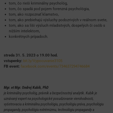
tom, čo rieši kriminálny psychológ,
tom, čo spadá pod pojem forenzná psychológia,
tom, ako rozpoznať klamstvo,
tom, ako prebiehajú výsluchy podozrivých v reálnom svete,
tom, ako sa líši výsluch mladistvých, dospelých či osôb s
nižším intelektom,
konkrétnych prípadoch.
streda 31. 5. 2023 o 19.00 hod.
vstupenky:
bit.ly/Vypocuvanie3105
FB event:
facebook.com/events/734637294746684
Mgr. et Mgr. Ondrej Kubík, PhD
je kriminálny psychológ, právnik a bezpečnostný analytik. Kubík je
uznávaný expert na psychologické posudzovanie vierohodnosti,
vyšetrovaciu a kriminálnu psychológiu, psychológiu práva, psychológiu
propagandy, psychológiu extrémizmu, technológiu propagandy a