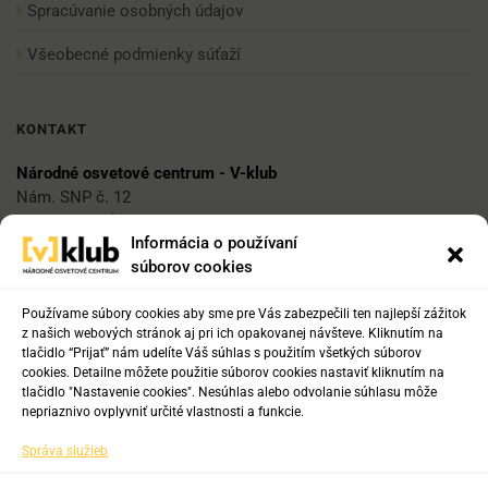
Spracúvanie osobných údajov
Všeobecné podmienky súťaží
KONTAKT
Národné osvetové centrum - V-klub
Nám. SNP č. 12
812 34 Bratislava 1
Informácia o používaní
súborov cookies
E-mail
vklub@nocka.sk
Používame súbory cookies aby sme pre Vás zabezpečili ten najlepší zážitok
z našich webových stránok aj pri ich opakovanej návšteve. Kliknutím na
tlačidlo “Prijať” nám udelíte Váš súhlas s použitím všetkých súborov
cookies. Detailne môžete použitie súborov cookies nastaviť kliknutím na
Tel:
tlačidlo "Nastavenie cookies". Nesúhlas alebo odvolanie súhlasu môže
+421 2 204 71 217
nepriaznivo ovplyvniť určité vlastnosti a funkcie.
+421 2 204 71 222
Správa služieb
+421 918 817 141