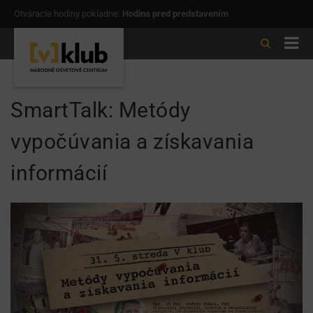
Otváracie hodiny pokladne:
Hodina pred predstavením
SmartTalk: Metódy
vypočúvania a získavania
informácií