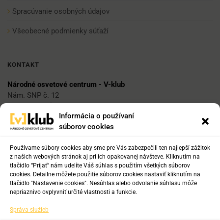
Spracúvanie osobných údajov
Všeobecné podmienky súťaží
KONTAKT
Národné osvetové centrum - V-klub
Nám. SNP č. 12
812 34 Bratislava 1
Informácia o používaní
súborov cookies
E-mail
vklub@nocka.sk
Používame súbory cookies aby sme pre Vás zabezpečili ten najlepší zážitok
z našich webových stránok aj pri ich opakovanej návšteve. Kliknutím na
tlačidlo “Prijať” nám udelíte Váš súhlas s použitím všetkých súborov
cookies. Detailne môžete použitie súborov cookies nastaviť kliknutím na
Tel:
tlačidlo "Nastavenie cookies". Nesúhlas alebo odvolanie súhlasu môže
+421 2 204 71 217
nepriaznivo ovplyvniť určité vlastnosti a funkcie.
+421 2 204 71 222
Správa služieb
+421 918 817 141