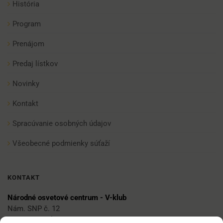
História
Program
Prenájom
Predaj lístkov
Novinky
Kontakt
Spracúvanie osobných údajov
Všeobecné podmienky súťaží
KONTAKT
Národné osvetové centrum - V-klub
Nám. SNP č. 12
812 34 Bratislava 1