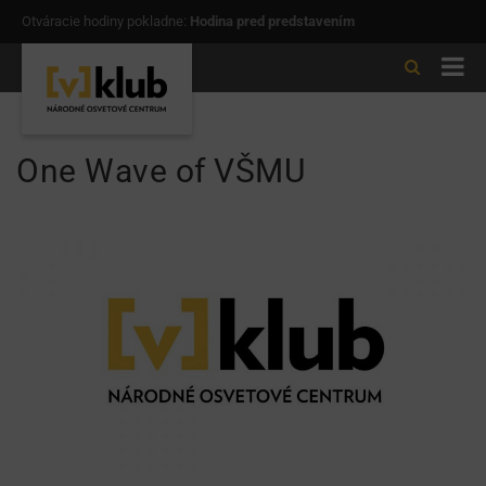
Otváracie hodiny pokladne:
Hodina pred predstavením
One Wave of VŠMU