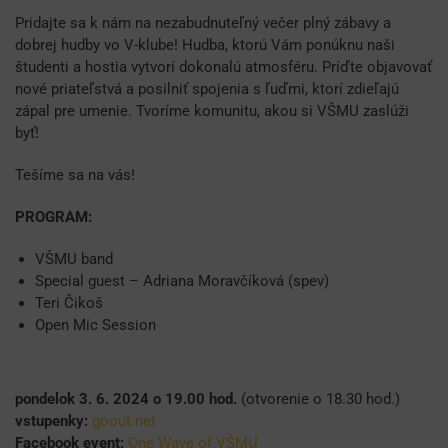
Pridajte sa k nám na nezabudnuteľný večer plný zábavy a
dobrej hudby vo V-klube! Hudba, ktorú Vám ponúknu naši
študenti a hostia vytvorí dokonalú atmosféru. Príďte objavovať
nové priateľstvá a posilniť spojenia s ľuďmi, ktorí zdieľajú
zápal pre umenie. Tvoríme komunitu, akou si VŠMU zaslúži
byť!
Tešíme sa na vás!
PROGRAM:
VŠMU band
Special guest – Adriana Moravčíková (spev)
Teri Čikoš
Open Mic Session
pondelok 3. 6. 2024 o 19.00 hod.
(o
tvorenie o
18.30 hod.)
vstupenky:
goout.net
Facebook event:
One Wave of VŠMU