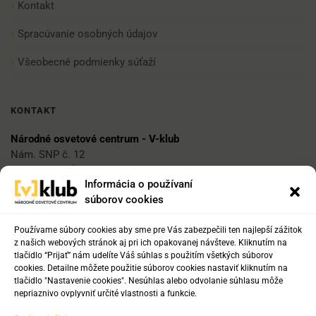
Kontakt
Spracúvanie osobných údajov
Všeobecné podmienky súťaží
KONTAKT
Národné osvetové centrum - V-klub
Nám. SNP č. 12
812 34 Bratislava 1
Informácia o používaní
súborov cookies
E-mail
vklub@nocka.sk
Používame súbory cookies aby sme pre Vás zabezpečili ten najlepší zážitok
z našich webových stránok aj pri ich opakovanej návšteve. Kliknutím na
tlačidlo “Prijať” nám udelíte Váš súhlas s použitím všetkých súborov
cookies. Detailne môžete použitie súborov cookies nastaviť kliknutím na
Tel:
tlačidlo "Nastavenie cookies". Nesúhlas alebo odvolanie súhlasu môže
+421 2 204 71 217
nepriaznivo ovplyvniť určité vlastnosti a funkcie.
+421 2 204 71 222