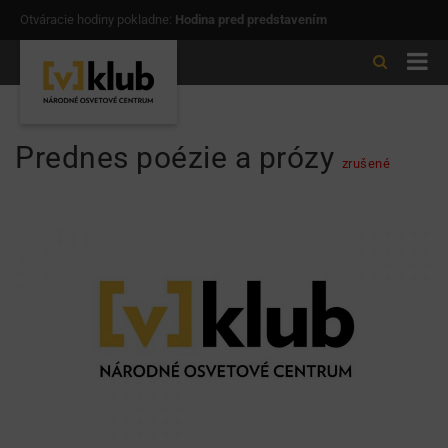
Otváracie hodiny pokladne:
Hodina pred predstavením
Prednes poézie a prózy
zrušené