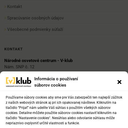
Kontakt
Spracúvanie osobných údajov
Všeobecné podmienky súťaží
KONTAKT
Národné osvetové centrum - V-klub
Nám. SNP č. 12
812 34 Bratislava 1
Informácia o používaní
súborov cookies
E-mail
vklub@nocka.sk
Používame súbory cookies aby sme pre Vás zabezpečili ten najlepší zážitok
z našich webových stránok aj pri ich opakovanej návšteve. Kliknutím na
tlačidlo “Prijať” nám udelíte Váš súhlas s použitím všetkých súborov
cookies. Detailne môžete použitie súborov cookies nastaviť kliknutím na
Tel:
tlačidlo "Nastavenie cookies". Nesúhlas alebo odvolanie súhlasu môže
+421 2 204 71 217
nepriaznivo ovplyvniť určité vlastnosti a funkcie.