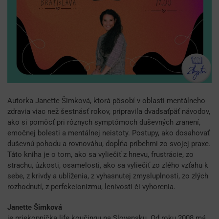
Autorka Janette Šimková, ktorá pôsobí v oblasti mentálneho
zdravia viac než šestnásť rokov, pripravila dvadsaťpäť návodov,
ako si pomôcť pri rôznych symptómoch duševných zranení,
emočnej bolesti a mentálnej neistoty. Postupy, ako dosahovať
duševnú pohodu a rovnováhu, dopĺňa príbehmi zo svojej praxe.
Táto kniha je o tom, ako sa vyliečiť z hnevu, frustrácie, zo
strachu, úzkosti, osamelosti, ako sa vyliečiť zo zlého vzťahu k
sebe, z krivdy a ublíženia, z vyhasnutej zmysluplnosti, zo zlých
rozhodnutí, z perfekcionizmu, lenivosti či vyhorenia.
Janette Šimková
je priekopníčka life koučingu na Slovensku. Od roku 2008 má