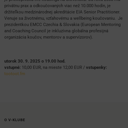
privátnu prax a odkoučovaných viac než 10.000 hodín, je
držiteľkou medzinárodnej akreditácie EIA Senior Practitioner.
Venuje sa životnému, vzťahovému a wellbeing koučovaniu. Je
prezidentkou EMCC Czechia & Slovakia (European Mentoring
and Coaching Council je inkluzívna globálna profesijná
organizácia koučov, mentorov a supervízorov).
utorok 30. 9. 2025 o 19.00 hod.
vstupné:
10,00 EUR, na mieste 12,00 EUR /
vstupenky:
tootoot.fm
O V-KLUBE