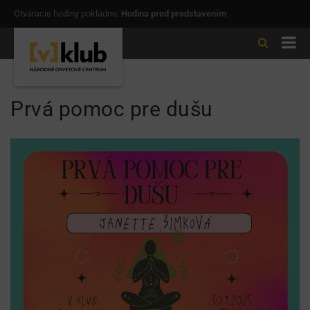
Otváracie hodiny pokladne:
Hodina pred predstavením
Prvá pomoc pre dušu