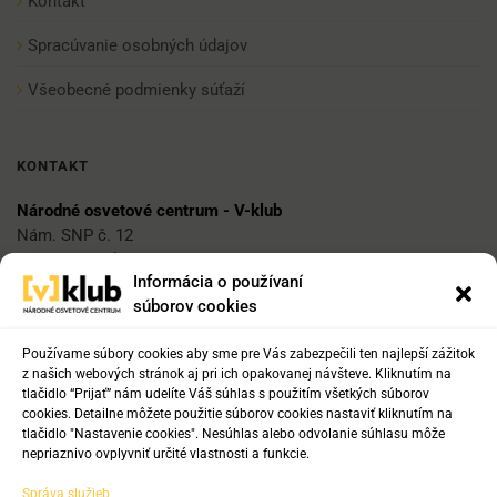
Kontakt
Spracúvanie osobných údajov
Všeobecné podmienky súťaží
KONTAKT
Národné osvetové centrum - V-klub
Nám. SNP č. 12
812 34 Bratislava 1
Informácia o používaní
súborov cookies
E-mail
vklub@nocka.sk
Používame súbory cookies aby sme pre Vás zabezpečili ten najlepší zážitok
z našich webových stránok aj pri ich opakovanej návšteve. Kliknutím na
tlačidlo “Prijať” nám udelíte Váš súhlas s použitím všetkých súborov
cookies. Detailne môžete použitie súborov cookies nastaviť kliknutím na
Tel:
tlačidlo "Nastavenie cookies". Nesúhlas alebo odvolanie súhlasu môže
+421 2 204 71 217
nepriaznivo ovplyvniť určité vlastnosti a funkcie.
+421 2 204 71 222
Správa služieb