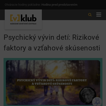
Otváracie hodiny pokladne:
Hodina pred predstavením
Psychický vývin detí: Rizikové
faktory a vzťahové skúsenosti