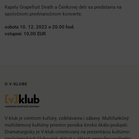
Kapely Grapefruit Death a Čenkovej deti sa predstavia na
spoločnom predvianočnom koncerte.
sobota 10. 12. 2022 o 20.00 hod.
vstupné: 10,00 EUR
O V-KLUBE
V-klub je centrom kultúry, vzdelávania i zábavy. Multifunkčný
multižánrový kultúrny priestor ponúka širokú škálu podujatí.
Dramaturgicky je V-klub orientovaný na prezentáciu kultúrno-
spoločenských klubových aktivít v oblasti neprofesionálneho