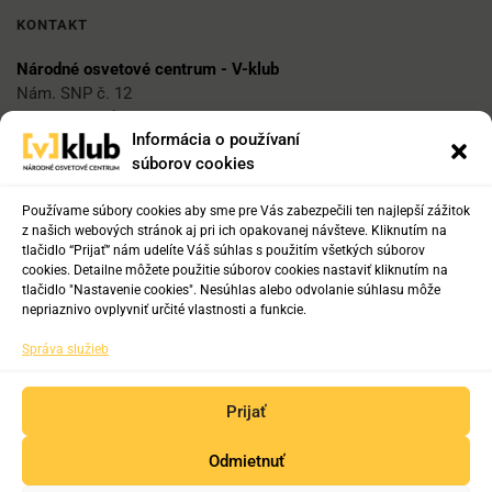
KONTAKT
Národné osvetové centrum - V-klub
Nám. SNP č. 12
812 34 Bratislava 1
Informácia o používaní
súborov cookies
E-mail
vklub@nocka.sk
Používame súbory cookies aby sme pre Vás zabezpečili ten najlepší zážitok
z našich webových stránok aj pri ich opakovanej návšteve. Kliknutím na
tlačidlo “Prijať” nám udelíte Váš súhlas s použitím všetkých súborov
cookies. Detailne môžete použitie súborov cookies nastaviť kliknutím na
Tel:
tlačidlo "Nastavenie cookies". Nesúhlas alebo odvolanie súhlasu môže
+421 2 204 71 217
nepriaznivo ovplyvniť určité vlastnosti a funkcie.
+421 2 204 71 222
Správa služieb
+421 918 817 141
Prijať
Odmietnuť