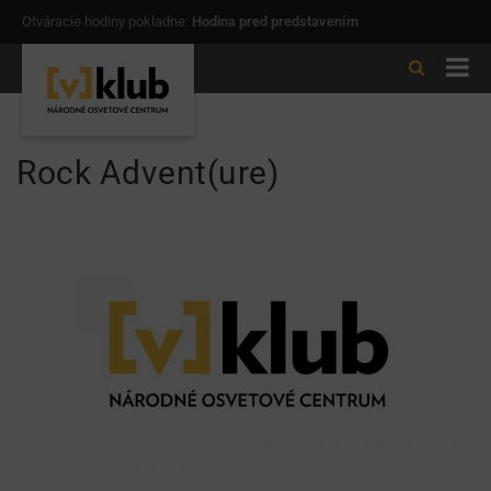
Otváracie hodiny pokladne:
Hodina pred predstavením
Rock Advent(ure)