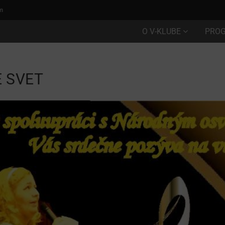
m
O V-KLUBE
PRO
E SVET