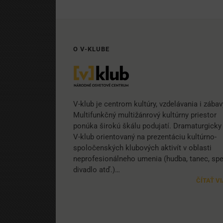
O V-KLUBE
V-klub je centrom kultúry, vzdelávania i zábav
Multifunkčný multižánrový kultúrny priestor
ponúka širokú škálu podujatí. Dramaturgicky 
V-klub orientovaný na prezentáciu kultúrno-
spoločenských klubových aktivít v oblasti
neprofesionálneho umenia (hudba, tanec, spe
divadlo atď.)…
ČÍTAŤ V