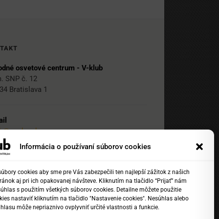
TAKT
dné osvetové centrum - V-klub
. SNP č. 12
34 Bratislava 1
il
ub@nocka.sk
Informácia o používaní súborov cookies
 2 204 71 217
bory cookies aby sme pre Vás zabezpečili ten najlepší zážitok z našich
ánok aj pri ich opakovanej návšteve. Kliknutím na tlačidlo “Prijať” nám
 2 204 71 222
súhlas s použitím všetkých súborov cookies. Detailne môžete použitie
1 918 817 141
ies nastaviť kliknutím na tlačidlo "Nastavenie cookies". Nesúhlas alebo
hlasu môže nepriaznivo ovplyvniť určité vlastnosti a funkcie.