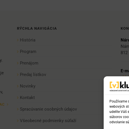
RÝCHLA NAVIGÁCIA
KON
História
Náro
Nám
Program
812 
y.
Prenájom
E-ma
je
Predaj lístkov
vkl
Novinky
v,
Tel:
Kontakt
+421
Používame sú
IAC
webových str
+421
Spracúvanie osobných údajov
udelíte Váš 
+42
súborov cook
Všeobecné podmienky súťaží
odvolanie sú