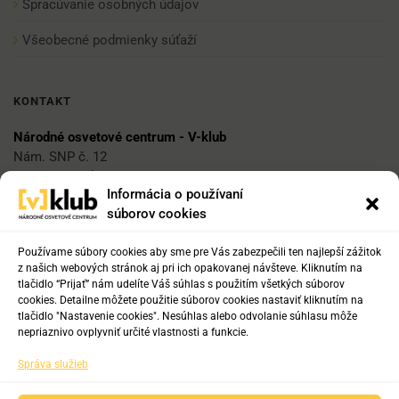
Spracúvanie osobných údajov
Všeobecné podmienky súťaží
KONTAKT
Národné osvetové centrum - V-klub
Nám. SNP č. 12
812 34 Bratislava 1
Informácia o používaní
súborov cookies
E-mail
vklub@nocka.sk
Používame súbory cookies aby sme pre Vás zabezpečili ten najlepší zážitok
z našich webových stránok aj pri ich opakovanej návšteve. Kliknutím na
tlačidlo “Prijať” nám udelíte Váš súhlas s použitím všetkých súborov
cookies. Detailne môžete použitie súborov cookies nastaviť kliknutím na
Tel:
tlačidlo "Nastavenie cookies". Nesúhlas alebo odvolanie súhlasu môže
+421 2 204 71 217
nepriaznivo ovplyvniť určité vlastnosti a funkcie.
+421 2 204 71 222
Správa služieb
+421 918 817 141