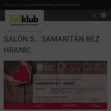
Otváracie hodiny pokladne:
Hodina pred predstavením
SALÓN S… SAMARITÁN BEZ
HRANÍC