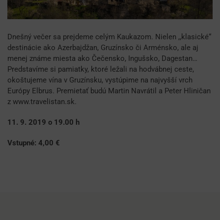
Dnešný večer sa prejdeme celým Kaukazom. Nielen ,,klasické“
destinácie ako Azerbajdžan, Gruzínsko či Arménsko, ale aj
menej známe miesta ako Čečensko, Ingušsko, Dagestan…
Predstavíme si pamiatky, ktoré ležali na hodvábnej ceste,
okoštujeme vína v Gruzínsku, vystúpime na najvyšší vrch
Európy Elbrus. Premietať budú Martin Navrátil a Peter Hliničan
z www.travelistan.sk.
11. 9. 2019 o 19.00 h
Vstupné: 4,00 €