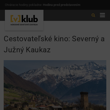
Otváracie hodiny pokladne:
Hodina pred predstavením
Cestovateľské kino: Severný a
Južný Kaukaz