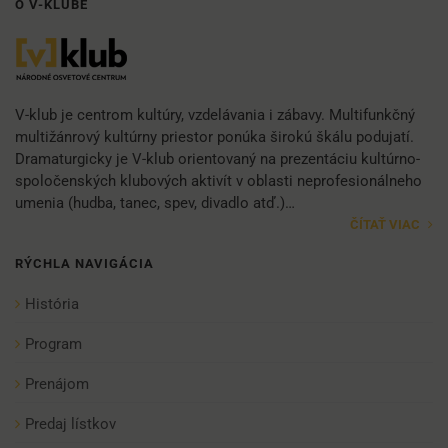
O V-KLUBE
V-klub je centrom kultúry, vzdelávania i zábavy. Multifunkčný
multižánrový kultúrny priestor ponúka širokú škálu podujatí.
Dramaturgicky je V-klub orientovaný na prezentáciu kultúrno-
spoločenských klubových aktivít v oblasti neprofesionálneho
umenia (hudba, tanec, spev, divadlo atď.)…
ČÍTAŤ VIAC
RÝCHLA NAVIGÁCIA
História
Program
Prenájom
Predaj lístkov