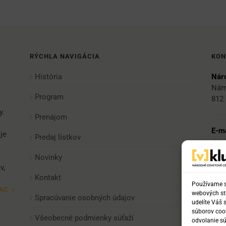
RÝCHLA NAVIGÁCIA
KON
História
Náro
Nám
Program
812 
y.
Prenájom
E-ma
je
Predaj lístkov
vkl
Novinky
v,
Tel:
Kontakt
+421
Používame sú
IAC
webových str
+421
Spracúvanie osobných údajov
udelíte Váš 
+42
súborov cook
Všeobecné podmienky súťaží
odvolanie sú