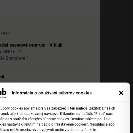
TAKT
dné osvetové centrum - V-klub
. SNP č. 12
34 Bratislava 1
il
ub@nocka.sk
Informácia o používaní súborov cookies
 2 204 71 217
bory cookies aby sme pre Vás zabezpečili ten najlepší zážitok z našich
ánok aj pri ich opakovanej návšteve. Kliknutím na tlačidlo “Prijať” nám
 2 204 71 222
súhlas s použitím všetkých súborov cookies. Detailne môžete použitie
1 918 817 141
ies nastaviť kliknutím na tlačidlo "Nastavenie cookies". Nesúhlas alebo
hlasu môže nepriaznivo ovplyvniť určité vlastnosti a funkcie.