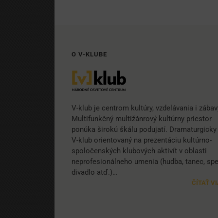
O V-KLUBE
V-klub je centrom kultúry, vzdelávania i zábav
Multifunkčný multižánrový kultúrny priestor
ponúka širokú škálu podujatí. Dramaturgicky 
V-klub orientovaný na prezentáciu kultúrno-
spoločenských klubových aktivít v oblasti
neprofesionálneho umenia (hudba, tanec, spe
divadlo atď.)…
ČÍTAŤ V