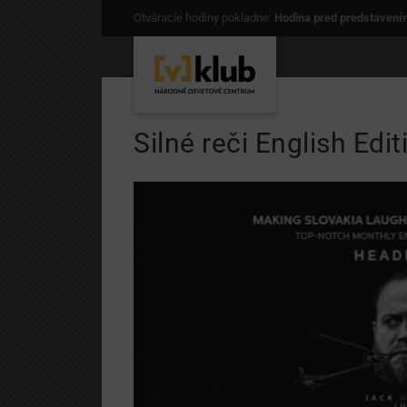
Otváracie hodiny pokladne:
Hodina pred predstavení
Silné reči English Edit