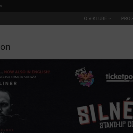
m
O V-KLUBE
PRO
ion