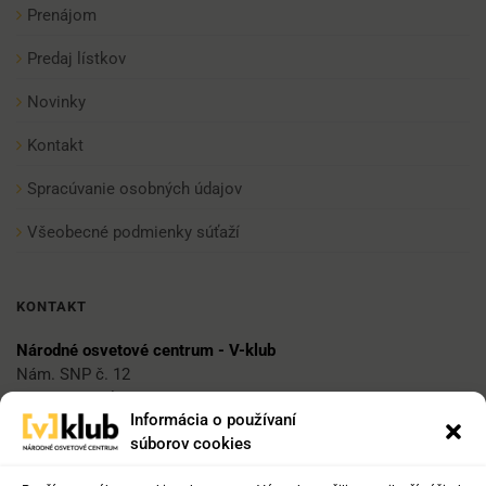
Prenájom
Predaj lístkov
Novinky
Kontakt
Spracúvanie osobných údajov
Všeobecné podmienky súťaží
KONTAKT
Národné osvetové centrum - V-klub
Nám. SNP č. 12
812 34 Bratislava 1
Informácia o používaní
súborov cookies
E-mail