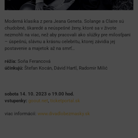
Moderná klasika z pera Jeana Geneta. Solange a Claire sú
chudobné, škaredé a neúspešné ženy, ktoré sa v živote
nezmohli na viac, než aby pracovali ako slúžky pre milosťpani
– úspešnú, slávnu a krásnu celebritu, ktorej závidia jej
postavenie a majetok až na smrť…
réžia:
Soňa Ferancová
účinkujú:
Štefan Kocán, Dávid Hartl, Radomir Milić
sobota 14. 10. 2023 o 19.00 hod.
vstupenky:
goout.net
,
ticketportal.sk
viac informácií:
www.divadlobezmasky.sk