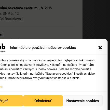
dné osvetové centrum - V-klub
. SNP č. 12
34 Bratislava 1
il
ub@nocka.sk
Informácia o používaní súborov cookies
 2 204 71 217
bory cookies aby sme pre Vás zabezpečili ten najlepší zážitok z našich
ánok aj pri ich opakovanej návšteve. Kliknutím na tlačidlo “Prijať” nám
 2 204 71 222
súhlas s použitím všetkých súborov cookies. Detailne môžete použitie
1 918 817 141
ies nastaviť kliknutím na tlačidlo "Nastavenie cookies". Nesúhlas alebo
hlasu môže nepriaznivo ovplyvniť určité vlastnosti a funkcie.
eb
Prijať
Odmietnuť
Nastavenie cookies