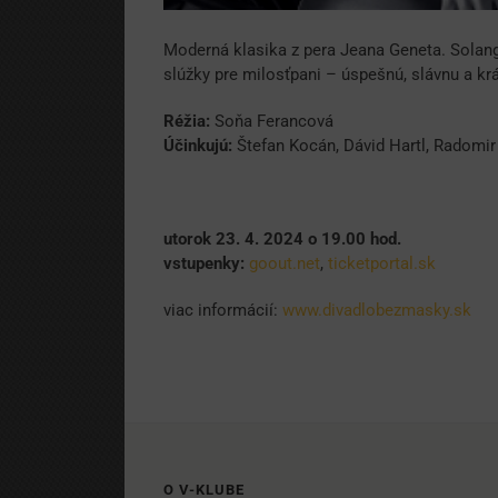
Moderná klasika z pera Jeana Geneta. Solange
slúžky pre milosťpani – úspešnú, slávnu a krá
Réžia:
Soňa Ferancová
Účinkujú:
Štefan Kocán, Dávid Hartl, Radomir
utorok 23. 4. 2024 o 19.00 hod.
vstupenky:
goout.net
,
ticketportal.sk
viac informácií:
www.divadlobezmasky.sk
O V-KLUBE