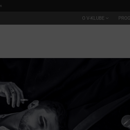
m
O V-KLUBE
PRO