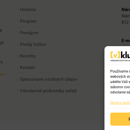
História
Náro
Nám
Program
812 
y.
Prenájom
E-ma
je
Predaj lístkov
vkl
Novinky
v,
Tel:
Kontakt
+421
Používame sú
IAC
webových str
+421
Spracúvanie osobných údajov
udelíte Váš 
+42
súborov cook
Všeobecné podmienky súťaží
odvolanie sú
Správa služi