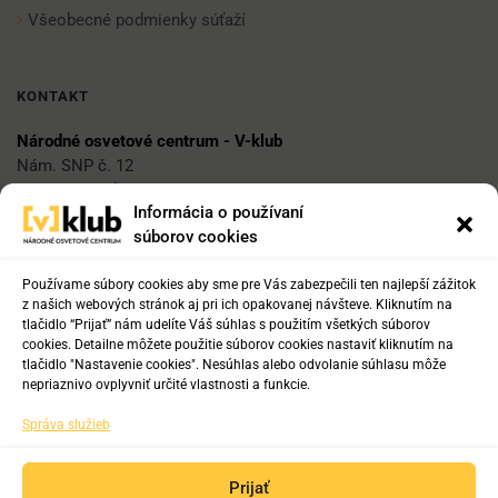
Všeobecné podmienky súťaží
KONTAKT
Národné osvetové centrum - V-klub
Nám. SNP č. 12
812 34 Bratislava 1
Informácia o používaní
súborov cookies
E-mail
vklub@nocka.sk
Používame súbory cookies aby sme pre Vás zabezpečili ten najlepší zážitok
z našich webových stránok aj pri ich opakovanej návšteve. Kliknutím na
tlačidlo “Prijať” nám udelíte Váš súhlas s použitím všetkých súborov
cookies. Detailne môžete použitie súborov cookies nastaviť kliknutím na
Tel:
tlačidlo "Nastavenie cookies". Nesúhlas alebo odvolanie súhlasu môže
+421 2 204 71 217
nepriaznivo ovplyvniť určité vlastnosti a funkcie.
+421 2 204 71 222
Správa služieb
+421 918 817 141
Prijať