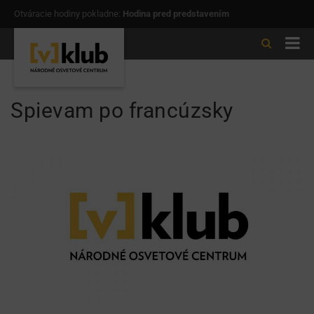
Otváracie hodiny pokladne:
Hodina pred predstavením
Spievam po francúzsky