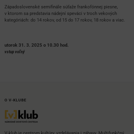
Západoslovenské semifinále súťaže frankofónnej piesne,
v ktorom sa predstavia nádejní speváci v troch vekových
kategóriách: do 14 rokov, od 15 do 17 rokov, 18 rokov a viac.
utorok 31. 3. 2025 o 10.30 hod.
vstup voľný
O V-KLUBE
V-klub je centrom kultúry, vzdelávania i zábavy. Multifunkčný