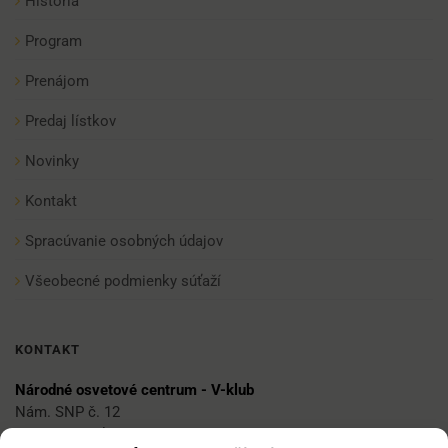
História
Program
Prenájom
Predaj lístkov
Novinky
Kontakt
Spracúvanie osobných údajov
Všeobecné podmienky súťaží
KONTAKT
Národné osvetové centrum - V-klub
Nám. SNP č. 12
812 34 Bratislava 1