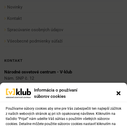
Novinky
Kontakt
Spracúvanie osobných údajov
Všeobecné podmienky súťaží
KONTAKT
Národné osvetové centrum - V-klub
Nám. SNP č. 12
812 34 Bratislava 1
Informácia o používaní
súborov cookies
E-mail
vklub@nocka.sk
Používame súbory cookies aby sme pre Vás zabezpečili ten najlepší zážitok
z našich webových stránok aj pri ich opakovanej návšteve. Kliknutím na
tlačidlo “Prijať” nám udelíte Váš súhlas s použitím všetkých súborov
cookies. Detailne môžete použitie súborov cookies nastaviť kliknutím na
Tel: