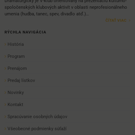
Dramaturgicky je V-klub orientovaný na prezentáciu kultúrno-
spoločenských klubových aktivít v oblasti neprofesionálneho
umenia (hudba, tanec, spev, divadlo atď.)…
ČÍTAŤ VIAC
RÝCHLA NAVIGÁCIA
História
Program
Prenájom
Predaj lístkov
Novinky
Kontakt
Spracúvanie osobných údajov
Všeobecné podmienky súťaží