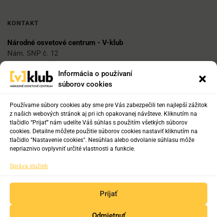
KONTAKT
Národné osvetové centrum - V-klub
Nám. SNP č. 12
812 34 Bratislava 1
Informácia o používaní
súborov cookies
E-mail
vklub@nocka.sk
Používame súbory cookies aby sme pre Vás zabezpečili ten najlepší zážitok
z našich webových stránok aj pri ich opakovanej návšteve. Kliknutím na
tlačidlo “Prijať” nám udelíte Váš súhlas s použitím všetkých súborov
cookies. Detailne môžete použitie súborov cookies nastaviť kliknutím na
Tel:
tlačidlo "Nastavenie cookies". Nesúhlas alebo odvolanie súhlasu môže
+421 2 204 71 217
nepriaznivo ovplyvniť určité vlastnosti a funkcie.
+421 2 204 71 222
Správa služieb
+421 918 817 141
Prijať
Odmietnuť