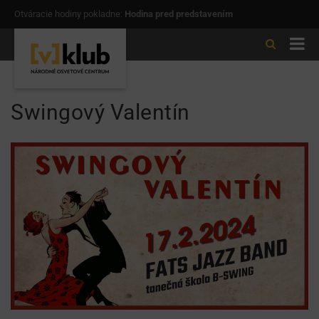
Otváracie hodiny pokladne:
Hodina pred predstavením
Swingový Valentín