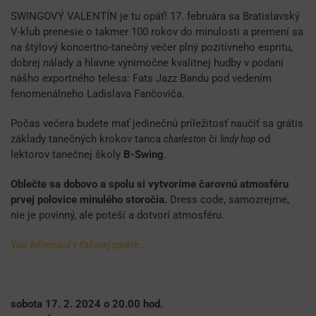
SWINGOVÝ VALENTÍN je tu opäť! 17. februára sa Bratislavský
V-klub prenesie o takmer 100 rokov do minulosti a premení sa
na štýlový koncertno-tanečný večer plný pozitívneho espritu,
dobrej nálady a hlavne výnimočne kvalitnej hudby v podaní
nášho exportného telesa: Fats Jazz Bandu pod vedením
fenomenálneho Ladislava Fančoviča.
Počas večera budete mať jedinečnú príležitosť naučiť sa grátis
základy tanečných krokov tanca
charleston
či
lindy hop
od
lektorov tanečnej školy
B-Swing
.
Oblečte sa dobovo a spolu si vytvoríme čarovnú atmosféru
prvej polovice minulého storočia.
Dress code, samozrejme,
nie je povinný, ale poteší a dotvorí atmosféru.
Viac informácií v tlačovej správe…
sobota 17. 2. 2024 o 20.00 hod.