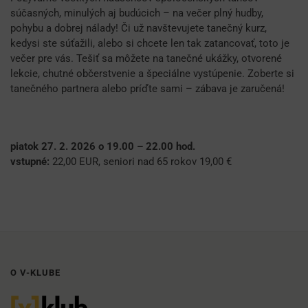
súčasných, minulých aj budúcich – na večer plný hudby,
pohybu a dobrej nálady! Či už navštevujete tanečný kurz,
kedysi ste súťažili, alebo si chcete len tak zatancovať, toto je
večer pre vás. Tešiť sa môžete na tanečné ukážky, otvorené
lekcie, chutné občerstvenie a špeciálne vystúpenie. Zoberte si
tanečného partnera alebo príďte sami – zábava je zaručená!
piatok 27. 2. 2026 o 19.00 – 22.00 hod.
vstupné:
22,00 EUR, seniori nad 65 rokov 19,00 €
O V-KLUBE