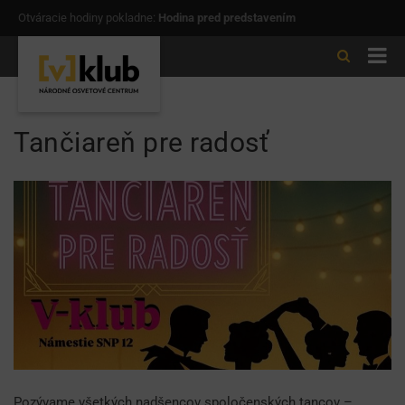
Otváracie hodiny pokladne:
Hodina pred predstavením
Tančiareň pre radosť
Pozývame všetkých nadšencov spoločenských tancov –