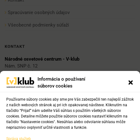
Kontakt
Spracúvanie osobných údajov
Všeobecné podmienky súťaží
KONTAKT
Národné osvetové centrum - V-klub
Nám. SNP č. 12
812 34 Bratislava 1
Informácia o používaní
súborov cookies
E-mail
vklub@nocka.sk
Používame súbory cookies aby sme pre Vás zabezpečili ten najlepší zážitok
z našich webových stránok aj pri ich opakovanej návšteve. Kliknutím na
tlačidlo “Prijať” nám udelíte Váš súhlas s použitím všetkých súborov
cookies. Detailne môžete použitie súborov cookies nastaviť kliknutím na
Tel:
tlačidlo "Nastavenie cookies". Nesúhlas alebo odvolanie súhlasu môže
+421 2 204 71 217
nepriaznivo ovplyvniť určité vlastnosti a funkcie.
+421 2 204 71 222
Správa služieb
+421 918 817 141