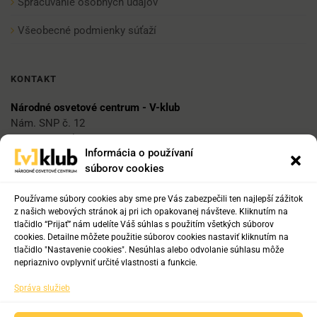
Spracúvanie osobných údajov
Všeobecné podmienky súťaží
KONTAKT
Národné osvetové centrum - V-klub
Nám. SNP č. 12
812 34 Bratislava 1
Informácia o používaní
súborov cookies
E-mail
vklub@nocka.sk
Používame súbory cookies aby sme pre Vás zabezpečili ten najlepší zážitok
z našich webových stránok aj pri ich opakovanej návšteve. Kliknutím na
tlačidlo “Prijať” nám udelíte Váš súhlas s použitím všetkých súborov
cookies. Detailne môžete použitie súborov cookies nastaviť kliknutím na
Tel:
tlačidlo "Nastavenie cookies". Nesúhlas alebo odvolanie súhlasu môže
+421 2 204 71 217
nepriaznivo ovplyvniť určité vlastnosti a funkcie.
+421 2 204 71 222
Správa služieb
+421 918 817 141