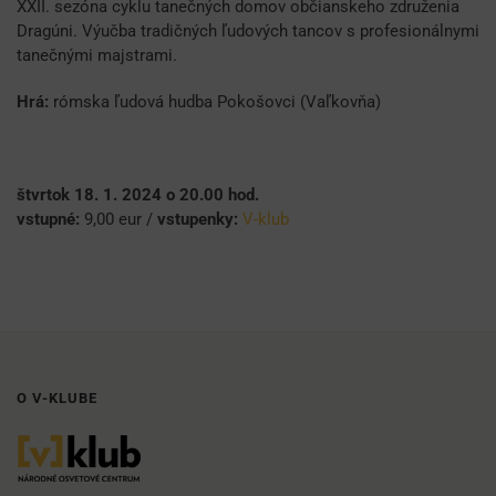
XXII. sezóna cyklu tanečných domov občianskeho združenia
Dragúni. Výučba tradičných ľudových tancov s profesionálnymi
tanečnými majstrami.
Hrá:
rómska ľudová hudba Pokošovci (Vaľkovňa)
štvrtok 18. 1. 2024 o 20.00 hod.
vstupné:
9,00 eur /
vstupenky:
V-klub
O V-KLUBE