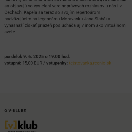
sa objavujú vo vysielaní verejnoprávnych rozhlasov u nás i v
Čechách. Kapela sa teraz so svojím repertoárom
nadväzujúcim na legendárnu Moravanku Jana Slabáka
vynasnaží získať priazeň poslucháča aj v inom ako virtuálnom
svete.
pondelok 9. 6. 2025 o 19.00 hod.
vstupné:
15,00 EUR /
vstupenky:
tejstovanka.reenio.sk
O V-KLUBE