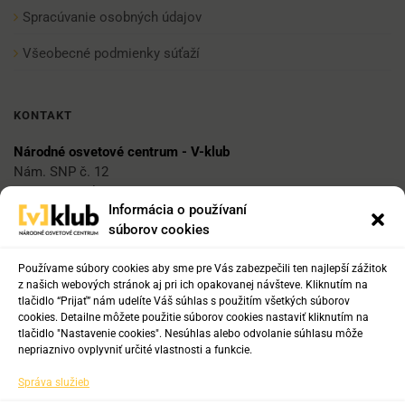
Spracúvanie osobných údajov
Všeobecné podmienky súťaží
KONTAKT
Národné osvetové centrum - V-klub
Nám. SNP č. 12
812 34 Bratislava 1
Informácia o používaní
súborov cookies
E-mail
vklub@nocka.sk
Používame súbory cookies aby sme pre Vás zabezpečili ten najlepší zážitok
z našich webových stránok aj pri ich opakovanej návšteve. Kliknutím na
tlačidlo “Prijať” nám udelíte Váš súhlas s použitím všetkých súborov
cookies. Detailne môžete použitie súborov cookies nastaviť kliknutím na
Tel:
tlačidlo "Nastavenie cookies". Nesúhlas alebo odvolanie súhlasu môže
+421 2 204 71 217
nepriaznivo ovplyvniť určité vlastnosti a funkcie.
+421 2 204 71 222
Správa služieb
+421 918 817 141