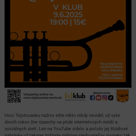
Hoci Tejstovanku naživo ešte nikto nikdy nevidel, už vyše
dvoch rokov žne úspechy na pôde internetových médií a
sociálnych sietí. Len na YouTube videlo a počulo jej štúdiové
nahrávky už takmer trištvrte milióna sledovateľov, rovnako tak