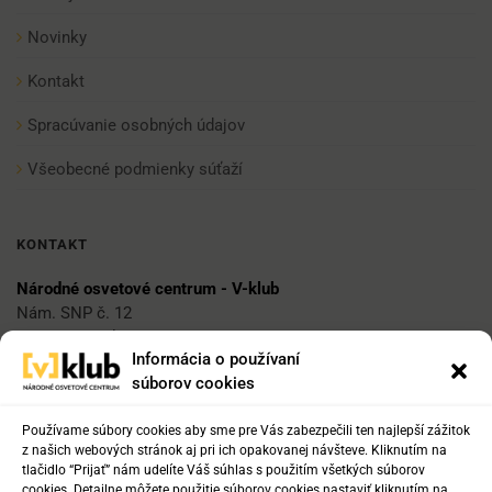
Novinky
Kontakt
Spracúvanie osobných údajov
Všeobecné podmienky súťaží
KONTAKT
Národné osvetové centrum - V-klub
Nám. SNP č. 12
812 34 Bratislava 1
Informácia o používaní
súborov cookies
E-mail
vklub@nocka.sk
Používame súbory cookies aby sme pre Vás zabezpečili ten najlepší zážitok
z našich webových stránok aj pri ich opakovanej návšteve. Kliknutím na
tlačidlo “Prijať” nám udelíte Váš súhlas s použitím všetkých súborov
cookies. Detailne môžete použitie súborov cookies nastaviť kliknutím na