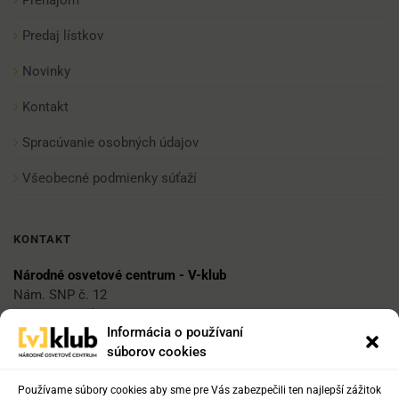
Prenájom
Predaj lístkov
Novinky
Kontakt
Spracúvanie osobných údajov
Všeobecné podmienky súťaží
KONTAKT
Národné osvetové centrum - V-klub
Nám. SNP č. 12
812 34 Bratislava 1
Informácia o používaní
súborov cookies
E-mail
vklub@nocka.sk
Používame súbory cookies aby sme pre Vás zabezpečili ten najlepší zážitok