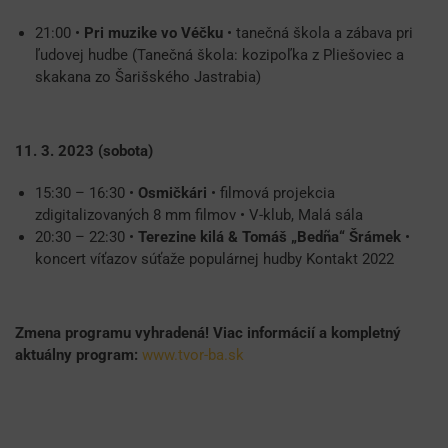
21:00 •
Pri muzike vo Véčku
• tanečná škola a zábava pri
ľudovej hudbe (Tanečná škola: kozipoľka z Pliešoviec a
skakana zo Šarišského Jastrabia)
11. 3. 2023 (sobota)
15:30 – 16:30 •
Osmičkári
• filmová projekcia
zdigitalizovaných 8 mm filmov • V-klub, Malá sála
20:30 – 22:30 •
Terezine kilá & Tomáš „Bedña“ Šrámek
•
koncert víťazov súťaže populárnej hudby Kontakt 2022
Zmena programu vyhradená! Viac informácií a kompletný
aktuálny program:
www.tvor-ba.sk