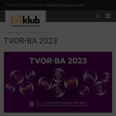
Otváracie hodiny pokladne:
Hodina pred predstavením
TVOR•BA 2023