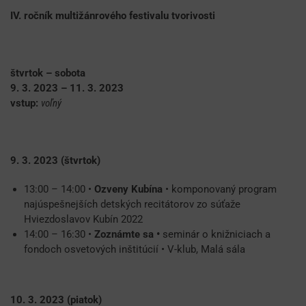
IV. ročník multižánrového festivalu tvorivosti
štvrtok – sobota
9. 3. 2023 – 11. 3. 2023
vstup:
voľný
9. 3. 2023 (štvrtok)
13:00 – 14:00 •
Ozveny Kubína
• komponovaný program
najúspešnejších detských recitátorov zo súťaže
Hviezdoslavov Kubín 2022
14:00 – 16:30 •
Zoznámte sa •
seminár o knižniciach a
fondoch osvetových inštitúcií • V-klub, Malá sála
10. 3. 2023 (piatok)