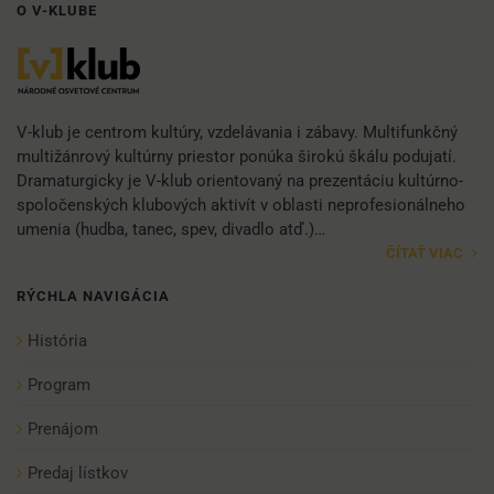
O V-KLUBE
V-klub je centrom kultúry, vzdelávania i zábavy. Multifunkčný
multižánrový kultúrny priestor ponúka širokú škálu podujatí.
Dramaturgicky je V-klub orientovaný na prezentáciu kultúrno-
spoločenských klubových aktivít v oblasti neprofesionálneho
umenia (hudba, tanec, spev, divadlo atď.)…
ČÍTAŤ VIAC
RÝCHLA NAVIGÁCIA
História
Program
Prenájom
Predaj lístkov