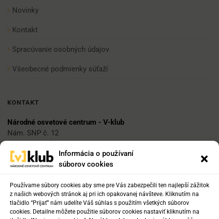
Novinky
Kontakt
Spracúvanie osobných údajov
Všeobecné podmienky súťaží
KONTAKT
Národné osvetové centrum - V-klub
Nám. SNP č. 12
812 34 Bratislava 1
Informácia o používaní
súborov cookies
E-mail
vklub@nocka.sk
Používame súbory cookies aby sme pre Vás zabezpečili ten najlepší zážitok
z našich webových stránok aj pri ich opakovanej návšteve. Kliknutím na
tlačidlo “Prijať” nám udelíte Váš súhlas s použitím všetkých súborov
cookies. Detailne môžete použitie súborov cookies nastaviť kliknutím na
Tel: