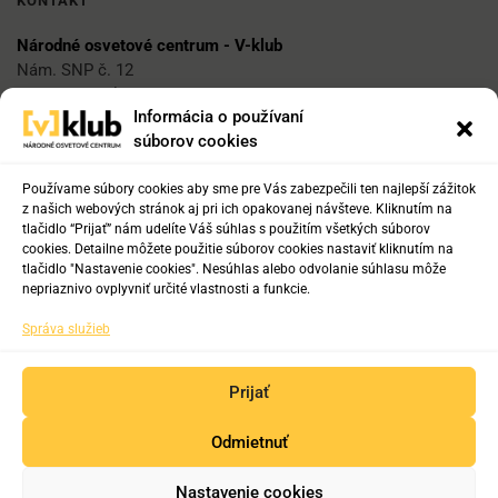
KONTAKT
Národné osvetové centrum - V-klub
Nám. SNP č. 12
812 34 Bratislava 1
Informácia o používaní
súborov cookies
E-mail
vklub@nocka.sk
Používame súbory cookies aby sme pre Vás zabezpečili ten najlepší zážitok
z našich webových stránok aj pri ich opakovanej návšteve. Kliknutím na
tlačidlo “Prijať” nám udelíte Váš súhlas s použitím všetkých súborov
cookies. Detailne môžete použitie súborov cookies nastaviť kliknutím na
Tel:
tlačidlo "Nastavenie cookies". Nesúhlas alebo odvolanie súhlasu môže
+421 2 204 71 217
nepriaznivo ovplyvniť určité vlastnosti a funkcie.
+421 2 204 71 222
Správa služieb
+421 918 817 141
Prijať
Odmietnuť
Copyright © 2019-2025. Všetky práva vyhradené.
Nastavenie cookies