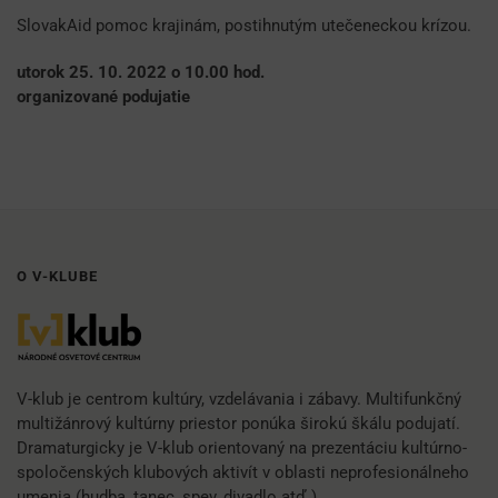
SlovakAid pomoc krajinám, postihnutým utečeneckou krízou.
utorok 25. 10. 2022 o 10.00 hod.
organizované podujatie
O V-KLUBE
V-klub je centrom kultúry, vzdelávania i zábavy. Multifunkčný
multižánrový kultúrny priestor ponúka širokú škálu podujatí.
Dramaturgicky je V-klub orientovaný na prezentáciu kultúrno-
spoločenských klubových aktivít v oblasti neprofesionálneho
umenia (hudba, tanec, spev, divadlo atď.)…