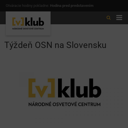
Otváracie hodiny pokladne:
Hodina pred predstavením
Týždeň OSN na Slovensku