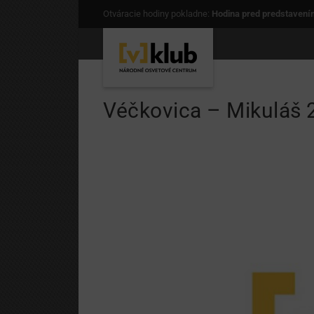
Otváracie hodiny pokladne:
Hodina pred predstavení
Véčkovica – Mikuláš 