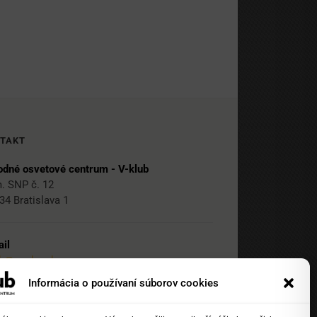
TAKT
dné osvetové centrum - V-klub
. SNP č. 12
34 Bratislava 1
il
ub@nocka.sk
Informácia o používaní súborov cookies