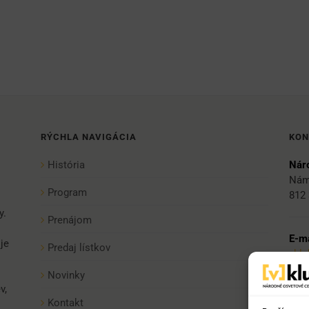
RÝCHLA NAVIGÁCIA
KON
História
Náro
Nám
Program
812 
y.
Prenájom
E-ma
je
Predaj lístkov
vkl
Novinky
v,
Tel:
Kontakt