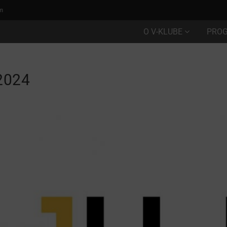
m
O V-KLUBE
PRO
2024