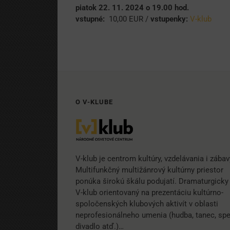
piatok 22. 11. 2024 o 19.00 hod.
vstupné:
10,00 EUR /
vstupenky:
V-klub
O V-KLUBE
V-klub je centrom kultúry, vzdelávania i zábav
Multifunkčný multižánrový kultúrny priestor
ponúka širokú škálu podujatí. Dramaturgicky 
V-klub orientovaný na prezentáciu kultúrno-
spoločenských klubových aktivít v oblasti
neprofesionálneho umenia (hudba, tanec, spe
divadlo atď.)…