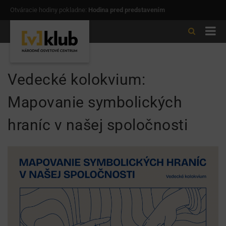
Otváracie hodiny pokladne:
Hodina pred predstavením
Vedecké kolokvium:
Mapovanie symbolických
hraníc v našej spoločnosti