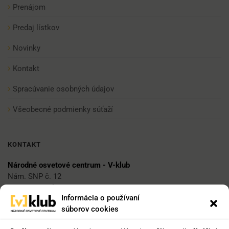
Prenájom
Predaj lístkov
Novinky
Kontakt
Spracúvanie osobných údajov
Všeobecné podmienky súťaží
KONTAKT
Národné osvetové centrum - V-klub
Nám. SNP č. 12
812 34 Bratislava 1
Informácia o používaní
súborov cookies
E-mail